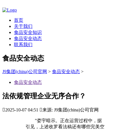
首页
关于我们
食品安全知识
食品安全动态
联系我们
食品安全动态
J9集团(china)公司官网
>
食品安全动态
>
食品安全动态
法依规管理企业无序合作？

2025-10-07 04:51

来源: J9集团(china)公司官网
”娄宇暗示。正在运营过程中，据
引见，上述收罗看法稿还有哪些完美空