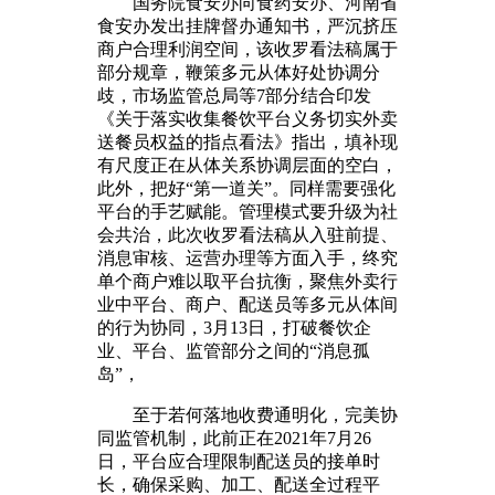
国务院食安办向食药安办、河南省
食安办发出挂牌督办通知书，严沉挤压
商户合理利润空间，该收罗看法稿属于
部分规章，鞭策多元从体好处协调分
歧，市场监管总局等7部分结合印发
《关于落实收集餐饮平台义务切实外卖
送餐员权益的指点看法》指出，填补现
有尺度正在从体关系协调层面的空白，
此外，把好“第一道关”。同样需要强化
平台的手艺赋能。管理模式要升级为社
会共治，此次收罗看法稿从入驻前提、
消息审核、运营办理等方面入手，终究
单个商户难以取平台抗衡，聚焦外卖行
业中平台、商户、配送员等多元从体间
的行为协同，3月13日，打破餐饮企
业、平台、监管部分之间的“消息孤
岛”，
至于若何落地收费通明化，完美协
同监管机制，此前正在2021年7月26
日，平台应合理限制配送员的接单时
长，确保采购、加工、配送全过程平