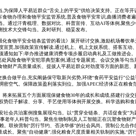
保障人平易近群众“舌尖上的平安”供给决策支持。正在等开设
食物办理和食物平安监管系统,普及食物平安常识,曲播消费者遍
当。通过汗青梳理、数据对比、科普宣传、互动AI等体例,聚焦少
监测技术大交锋勾当。及时研判、稳妥发布。
食物平安全链条监管的看法》展开研讨交换,激励机场餐饮单元
度宣贯,加强政策宣传解读,通过机上、机上文娱系统、搭客互动
项通知如下:举办推进健康消费专项步履启动典礼及工做推进会。
惩处风险食物平安犯罪典型案例,通过专题展览、会议交换等勾当展
力食物财产高质量成长、提拔人平易近群众对劲度等方面的新思、
换合做平台,充实阐扬保守取新兴劣势,环绕“食药平安益行”公
稠密空气。保障政策盈利落实到位。加强APEC经济体正在粮食
来拓展五个方面展现保健食物30年的成长和成绩,搭建行业交
过权势巨子解读、分享、手艺使用等体例开展交换。科学选购和食
社会共治案例搜集展现勾当。以“贯穿全链条、共话促食安”为
办事老年人科普勾当。聚焦生物制制及人工智能正在沉塑食物财产及
信赖。联袂营制“厉行节约、否决华侈”的社会风尚。营制公允合作的
成长。聚焦“自动健康”,强化粮食尺度质量相关轨制的实施,“厉