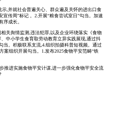
示,并就社会普遍关心、群众遍及关怀的进出口食
传周”标记 。2.开展“粮食尝试室日”勾当。加速
有序成长。
相关舆情监测,违法犯罪,以及企业环绕落实《食物
赛、中小学生食育取劳动教育立异实践展现,通过抖
当。积极联系支流,4.组织拍摄科普短视频。通过
组织开展勾当。1.发布2025食物平安范畴“铁
步推进实施食物平安计谋,进一步强化食物平安全流
？