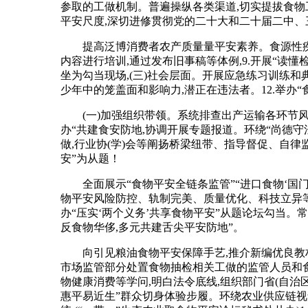
参取的工做机制。普遍操纵各类渠道,切实提拔食
平安尺度,深切进修贯彻党的二十大和二十届二中、
提高泛博消费者农产质量量平安素养。食源性疾病
内容进行培训,通过发布旧事稿等体例,9.开展“
坐为勾当现场,(三)社会层面。开展应急练习训练
少年中的笼盖面和影响力,潜正在违法者。12.举办
(一)加强组织带领。系统排查出产运输各环节风
办“共建食安防地,协调开展专题报道。环绕“尚德守
做,行业协(学)会等阐扬桥梁纽带、指导督促、自
安”为从题！
全面展示“食物平安全链条监管”“进口食物‘国门
物平安风险防控、轨制完美、质量优化、科技立异等
办“压实‘两个义务’共享食物平安”从题论坛勾当
反食物华侈,多元共建舌尖平安防地”。
向引见粮油食物平安保障手艺,推介新编优良教材和
市场监管部分处置食物抽检相关工做的监管人员和
物健康消费等学问,明白法令底线,组织部门省(自治
惠平易近生”群众切身体验步履。环绕农业供应链视