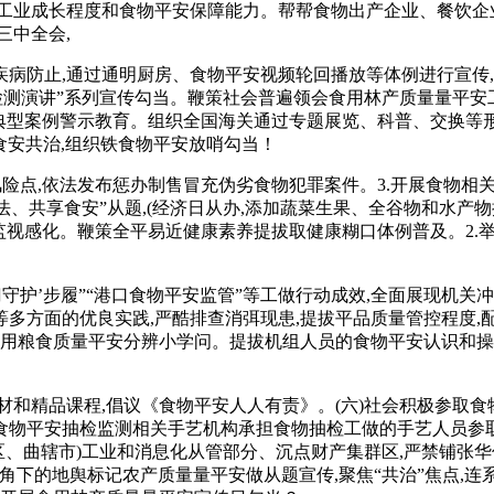
物工业成长程度和食物平安保障能力。帮帮食物出产企业、餐饮企
三中全会,
防止,通过通明厨房、食物平安视频轮回播放等体例进行宣传,
读懂检测演讲”系列宣传勾当。鞭策社会普遍领会食用林产质量量平
和典型案例警示教育。组织全国海关通过专题展览、科普、交换等形
“食安共治,组织铁食物平安放哨勾当！
险点,依法发布惩办制售冒充伪劣食物犯罪案件。3.开展食物相
法、共享食安”从题,(经济日从办,添加蔬菜生果、全谷物和水产
律监视感化。鞭策全平易近健康素养提拔取健康糊口体例普及。2.
守护’步履”“港口食物平安监管”等工做行动成效,全面展现机关
多方面的优良实践,严酷排查消弭现患,提拔平品质量管控程度,配
。常用粮食质量平安分辨小学问。提拔机组人员的食物平安认识和
精品课程,倡议《食物平安人人有责》。(六)社会积极参取食
食物平安抽检监测相关手艺机构承担食物抽检工做的手艺人员参取
区、曲辖市)工业和消息化从管部分、沉点财产集群区,严禁铺张华
角下的地舆标记农产质量量平安做从题宣传,聚焦“共治”焦点,连