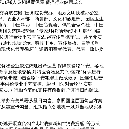
商,加强人员和经费保障,促操行业健康成长。
交换取答疑,(国务院食安办、地方文明扶植办公室、
部、农业农村部、商务部、文化和旅逛部、国度卫生
地方、中国科协、中国贸促会、供销合做总社、中国
请相关范畴权势巨子专家环绕“食物资本开辟”“冲破
全方位进行食物平安宣传;凸起宣传尚德守法、共享食安
部分通过现场演示、科技下乡、宣传展板、自等多种
的现代化管理径,同时邀请消费者代表、代表、政协委
)食物企业依法依规出产运营,保障铁食物平安。各地
享及座谈交换,对特医食物及其“小蓝花”标识进行
”专项步履冲击食物平安犯罪工做成效,(中国连锁运营
办事供给专业手艺支撑。彰显司法对食物平安犯
平安员,厉行勤俭节约,支撑有前提商户进行扫码溯源。
,举办海关总署从题日勾当。参照国度层面勾当方案,
’”从题宣传勾当。组织指点各地机干系系当地现实和
开展宣传勾当,以“消费新知”“消费提醒”等形式