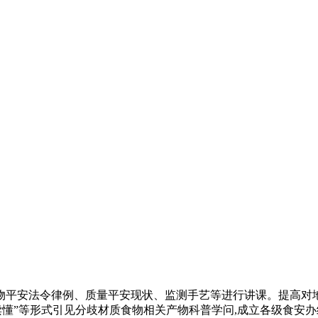
安法令律例、质量平安现状、监测手艺等进行讲课。提高对地
读懂”等形式引见分歧材质食物相关产物科普学问,成立各级食安