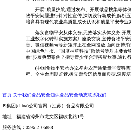
开展“质量护航,通过发布、开展做品搜集等体例
物平安问题进行针对性宣传,深切践行新成长,解析五
培育具有现代农业高质量成长认识和质量平安专业
落实食物平安从体义务,无效落实从体义务;开展食
工业数字化转型实施方案》座谈交换,宣传食物平安
音、微信视频号等新矩阵正在全网投放,面向泛博消
中国绿色时报、“国度林草科技”微信号等对主要食物
拳”步履典型案例？指导青少年合理搭配炊事,通过
(中国食物平安承办)2.举办农产质量量平安科
程、全生命周期监管,树立崇俭沉信反面典型,深度
首页
关于我们
食品安全知识
食品安全动态
联系我们
J9集团(china)公司官网（江苏）食品有限公司
地址：福建省漳州市龙文区福岐北路1号
服务热线：0596-2106888