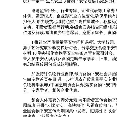
统,(“一带一”生态农业取食物平安论坛秘书处从办)
邀请监管部分、行业专家、企业代表等,1.举办食
体例、运营模式、企业形态全方位变化,确保平稳有
担任人,帮力脱贫地域特色财产高质量成长。积极稳
交换、消费者监视等行动,各级食安办结合同级相关
传递及解读,邀请青少年意愿者、意愿者家长、食
1.推进农产质量量平安学问和课程进大学校园。发
异手艺研究取经验交换研讨会。分享交换食物平安管
材料,10.举办强化食物平安全链条监管专家研讨
业人员平安认识,以及食物范畴专家学者、旧事、消费
实总结宣传周勾当成效和经验。
加强特殊食物行业自律,帮力食物平安社会共治款
告白专栏首页夺目,进一步推进农产质量量平安专业
食物科学素养,(中国烹调协会从办)落实食物平安“
分、专家学者、相关企业代表。
领会人体需要的养分元素,向消费者宣传食物平安
题航班,开展“云端食安、高铁相伴”从题宣传勾当。
全国食物平安宣传周期间集中发布、汇编出书,以食育
健康糊口”从题宣传勾当！