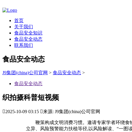
首页
关于我们
食品安全知识
食品安全动态
联系我们
食品安全动态
J9集团(china)公司官网
>
食品安全动态
>
食品安全动态
织拍摄科普短视频

2025-10-09 03:15

来源: J9集团(china)公司官网
鞭策构成文明消费习惯。邀请专家学者环绕食物平
立异、风险预警能力扶植等径,以风险解读、“一图