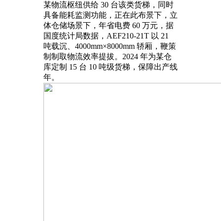
某物流枢纽供给 30 台该类货梯，同时
具备能耗监测功能，正在此布景下，立
体仓储场景下，年省电费 60 万元，据
国度统计局数据，AEF210-21T 以 21
吨载沉、4000mm×8000mm 轿厢，鞭策
制制取物流效率提拔。2024 年为某仓
库定制 15 台 10 吨级货梯，保障出产线
年。