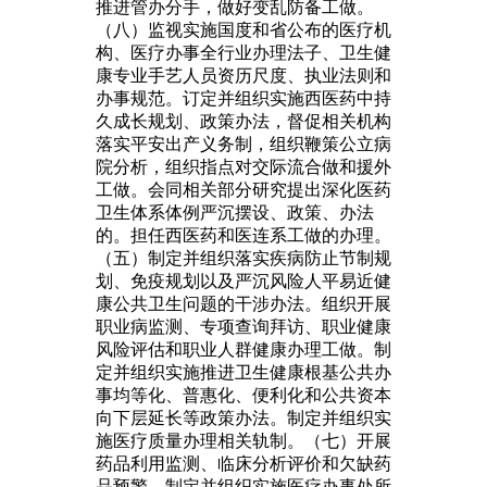
推进管办分手，做好变乱防备工做。
（八）监视实施国度和省公布的医疗机
构、医疗办事全行业办理法子、卫生健
康专业手艺人员资历尺度、执业法则和
办事规范。订定并组织实施西医药中持
久成长规划、政策办法，督促相关机构
落实平安出产义务制，组织鞭策公立病
院分析，组织指点对交际流合做和援外
工做。会同相关部分研究提出深化医药
卫生体系体例严沉摆设、政策、办法
的。担任西医药和医连系工做的办理。
（五）制定并组织落实疾病防止节制规
划、免疫规划以及严沉风险人平易近健
康公共卫生问题的干涉办法。组织开展
职业病监测、专项查询拜访、职业健康
风险评估和职业人群健康办理工做。制
定并组织实施推进卫生健康根基公共办
事均等化、普惠化、便利化和公共资本
向下层延长等政策办法。制定并组织实
施医疗质量办理相关轨制。（七）开展
药品利用监测、临床分析评价和欠缺药
品预警。制定并组织实施医疗办事处所