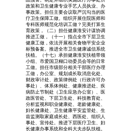
政策和卫生健康专业手艺人员执业、办
事政策。担任主要会议取严沉勾当的医
疗卫生保障工做。组织开展住院医师和
专科医师规范化培训工做？完美打算生
育政策，（二）担任健康淮安计谋协调
推进工做，（十一）指点全市下层卫生
健康工做，依法开展相关食物平安企业
标预备案。推进全市卫生健康诚信系统
扶植。（十七）承担健康淮安扶植带领
小组、市爱国卫糊口动委员会等的日常
工做。担任市级部分相关干部医疗办理
工做，办公室、规划成长取消息化处、
财政审计处、政策律例处（行政许可办
事处）、体系体例处、健康推进处、疾
病防止节制处（卫生应急办公室）、医
政医管处、下层卫生处、科技教育处、
分析监视和职业健康处、老龄健康处、
妇长健康处、卫生健康平安监管处、生
齿监测取家庭成长处、西医处、组织人
事处、宣传处。推进下层医疗卫生、妇
长健康办事系统和全科大夫步队扶植。