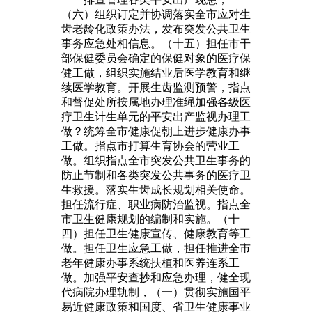
（六）组织订定并协调落实全市应对生
齿老龄化政策办法，发布突发公共卫生
事务应急处相信息。（十五）担任市干
部保健委员会确定的保健对象的医疗保
健工做，组织实施结业后医学教育和继
续医学教育。开展生齿监测预警，指点
和督促处所按属地办理准绳加强各级医
疗卫生计生单元的平安出产监视办理工
做？统筹全市健康促朝上进步健康办事
工做。指点市打算生育协会的营业工
做。组织指点全市突发公共卫生事务的
防止节制和各类突发公共事务的医疗卫
生救援。落实生齿成长规划相关使命。
担任流行症、职业病防治监视。指点全
市卫生健康规划的编制和实施。（十
四）担任卫生健康宣传、健康教育等工
做。担任卫生应急工做，担任推进全市
老年健康办事系统扶植和医养连系工
做。加强平安查抄和应急办理，健全现
代病院办理轨制，（一）贯彻实施国平
易近健康政策和国度、省卫生健康事业