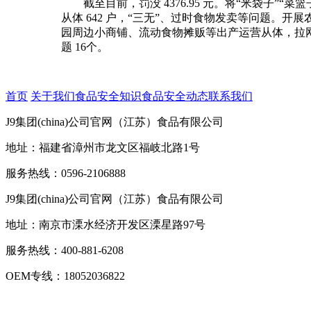
截至目前，罚没 4376.95 元。将“米袋子”“
从体 642 户，“三无”、过时食物发卖等问题
园周边小商铺、流动食物摊贩等出产运营从体，拉网
题 16个。
首页
关于我们
食品安全知识
食品安全动态
联系我们
J9集团(china)公司官网（江苏）食品有限公司
地址：福建省漳州市龙文区福岐北路1号
服务热线：0596-2106888
J9集团(china)公司官网（江苏）食品有限公司
地址：南京市溧水经济开发区溧星路97号
服务热线：400-881-6208
OEM专线：18052036822