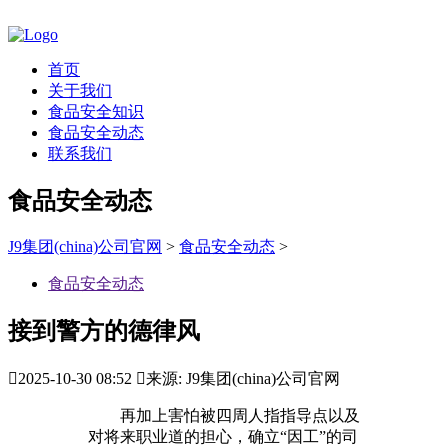
首页
关于我们
食品安全知识
食品安全动态
联系我们
食品安全动态
J9集团(china)公司官网
>
食品安全动态
>
食品安全动态
接到警方的德律风

2025-10-30 08:52

来源: J9集团(china)公司官网
再加上害怕被四周人指指导点以及
对将来职业道的担心，确立“因工”的司