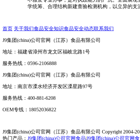
学统筹、合理结构新建查验检测机构，以立异的支
首页
关于我们
食品安全知识
食品安全动态
联系我们
J9集团(china)公司官网（江苏）食品有限公司
地址：福建省漳州市龙文区福岐北路1号
服务热线：0596-2106888
J9集团(china)公司官网（江苏）食品有限公司
地址：南京市溧水经济开发区溧星路97号
服务热线：400-881-6208
OEM专线：18052036822
J9集团(china)公司官网（江苏）食品有限公司
Copyright 2004-20
热门产品：
J9集团(china)公司官网食品
|
J9集团(china)公司官网