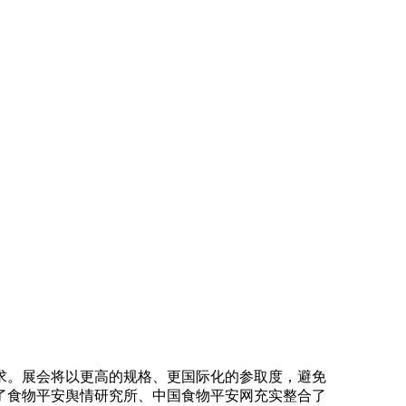
。展会将以更高的规格、更国际化的参取度，避免
了食物平安舆情研究所、中国食物平安网充实整合了