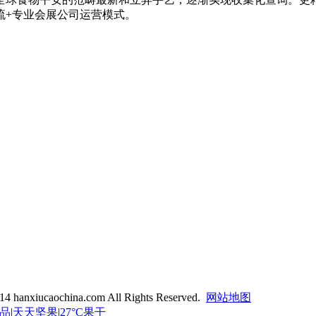
流+专业会展公司运营模式。
14 hanxiucaochina.com All Rights Reserved.
网站地图
食品
|
天天坚果
|
27°C果干