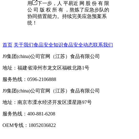
用
下一步，人 平易近 网 股 份 有 限
公 司 版 权 所 有 ，熬炼了应急步队的
协同措置能力。持续完美应急预案系
统！
首页
关于我们
食品安全知识
食品安全动态
联系我们
J9集团(china)公司官网（江苏）食品有限公司
地址：福建省漳州市龙文区福岐北路1号
服务热线：0596-2106888
J9集团(china)公司官网（江苏）食品有限公司
地址：南京市溧水经济开发区溧星路97号
服务热线：400-881-6208
OEM专线：18052036822