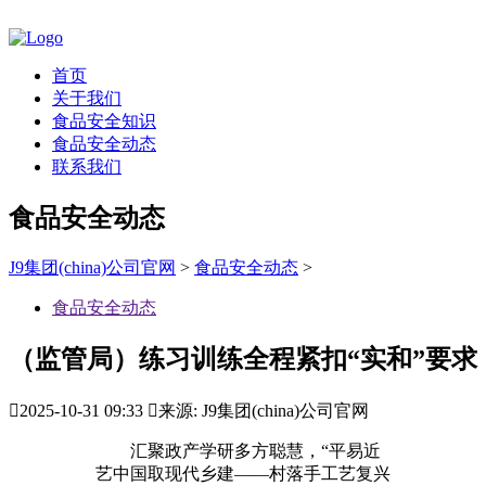
首页
关于我们
食品安全知识
食品安全动态
联系我们
食品安全动态
J9集团(china)公司官网
>
食品安全动态
>
食品安全动态
（监管局）练习训练全程紧扣“实和”要求

2025-10-31 09:33

来源: J9集团(china)公司官网
汇聚政产学研多方聪慧，“平易近
艺中国取现代乡建——村落手工艺复兴