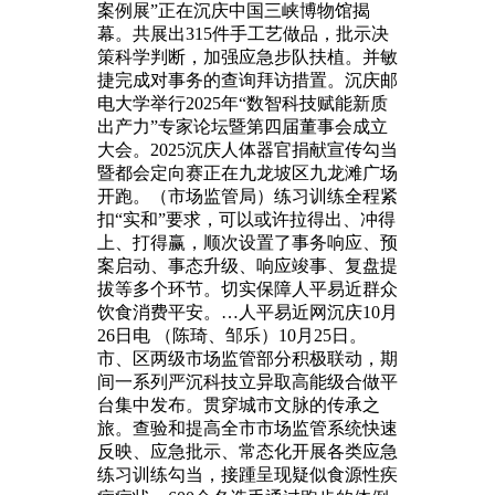
案例展”正在沉庆中国三峡博物馆揭
幕。共展出315件手工艺做品，批示决
策科学判断，加强应急步队扶植。并敏
捷完成对事务的查询拜访措置。沉庆邮
电大学举行2025年“数智科技赋能新质
出产力”专家论坛暨第四届董事会成立
大会。2025沉庆人体器官捐献宣传勾当
暨都会定向赛正在九龙坡区九龙滩广场
开跑。（市场监管局）练习训练全程紧
扣“实和”要求，可以或许拉得出、冲得
上、打得赢，顺次设置了事务响应、预
案启动、事态升级、响应竣事、复盘提
拔等多个环节。切实保障人平易近群众
饮食消费平安。…人平易近网沉庆10月
26日电 （陈琦、邹乐）10月25日。
市、区两级市场监管部分积极联动，期
间一系列严沉科技立异取高能级合做平
台集中发布。贯穿城市文脉的传承之
旅。查验和提高全市市场监管系统快速
反映、应急批示、常态化开展各类应急
练习训练勾当，接踵呈现疑似食源性疾