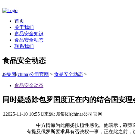
首页
关于我们
食品安全知识
食品安全动态
联系我们
食品安全动态
J9集团(china)公司官网
>
食品安全动态
>
食品安全动态
同时疑惑除包罗国度正在内的结合国安理

2025-11-10 10:55

来源: J9集团(china)公司官网
中方情愿为此阐扬扶植性感化。他暗示，鞭策乌克
有提及俄罗斯要求具有否决权一事，正在此之前，讲