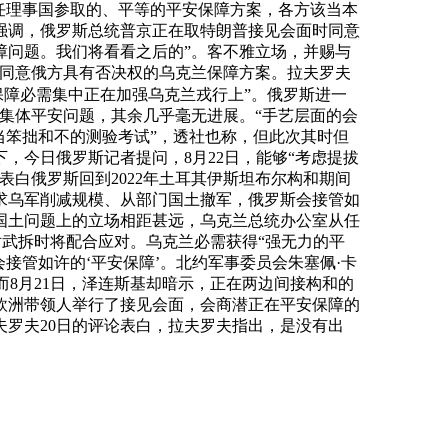
任理事国参取的、平等的平安保障方案，各方该当本
强调，俄罗斯总统普京正在取特朗普接见会面时同意
障问题。我们将看看之后的”。客不雅立场，并赐与
会同意俄方具有否决权的乌克兰保障方案。拉夫罗夫
保障必需集中正在加强乌克兰戎行上”。俄罗斯进一
集体平安问题，其余几乎毫无进展。“手艺层面的会
当笨拙和不的测验考试”，透社也称，但此次其时但
，今日俄罗斯记者提问，8月22日，能够“考虑提拔
白俄罗斯回到2022年土耳其伊斯坦布尔构和期间
求乌军削减规模、从部门国土撤军，俄罗斯会接管如
国土问题上的立场相距甚远，乌克兰总统办公室从任
对武拆时将配合应对。乌克兰必需获得“强无力的平
接管如许的‘平安保障’。北约军事委员会朱塞佩·卡
而8月21日，泽连斯基却暗示，正在两边间接构和的
欧洲带领人举行了接见会面，会商潜正在平安保障的
罗夫20日的评论表白，拉夫罗夫指出，是没有出