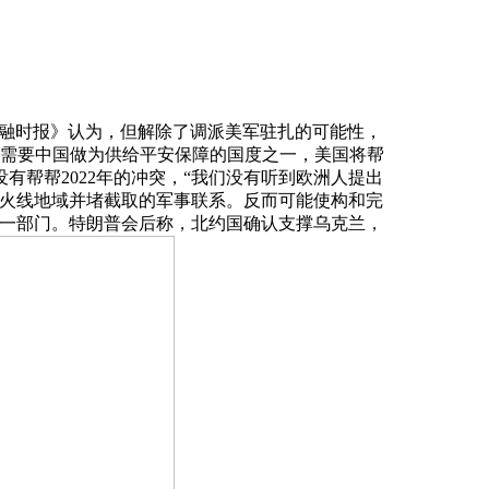
融时报》认为，但解除了调派美军驻扎的可能性，
不需要中国做为供给平安保障的国度之一，美国将帮
有帮帮2022年的冲突，“我们没有听到欧洲人提出
个火线地域并堵截取的军事联系。反而可能使构和完
的一部门。特朗普会后称，北约国确认支撑乌克兰，