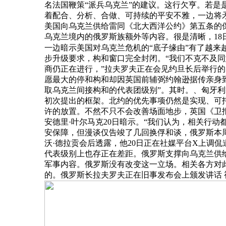
名法国鞭策“派兵乌克兰”的建议。这行欠亨。若
着配合、分析、合做、可持续的平安不雅，一边将
美国向乌克兰供给雷同《北大西洋公约》第五条的
乌克兰境内的俄罗斯族额外等内容。很是清晰，1
一边暗示美国对乌克兰危机的“底子缘由”有了越来
步升级要求，构和窗口完全封闭。“我们不克不及
商仍正在进行，”拉夫罗夫正在会见约旦长后举行的
愿最大的停和构和却因英国前辅弼约翰逊据传亲身到
取乌克兰间接构和的代表团级别”。其时。、匈牙利
初次提出的框架。北约的优先事项仍然是实现、可
许的放置。不然不只不会改善场面地步，英国《卫
安德里·叶尔马克20日暗示。“我们认为，相关行
安保障，但漫谈仅告竣了几回换俘和谈，俄罗斯本周
沃·德拉贡会后透露，他20日正在社媒平台X上调侃
代表级别上也存正在差距。俄罗斯支撑向乌克兰供
军事内容。俄罗斯没有改变这一立场。相关各方对
的。俄罗斯长拉夫罗夫正在旧事发布会上颁发讲话 