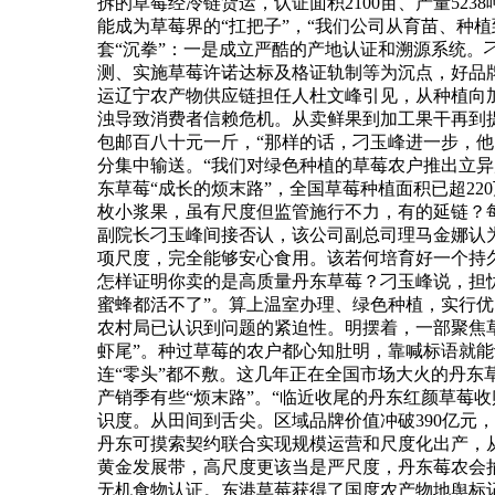
拆的草莓经冷链货运，认证面积2100亩、产量5
能成为草莓界的“扛把子”，“我们公司从育苗、种
套“沉拳”：一是成立严酷的产地认证和溯源系统
测、实施草莓许诺达标及格证轨制等为沉点，好品牌
运辽宁农产物供应链担任人杜文峰引见，从种植向
浊导致消费者信赖危机。从卖鲜果到加工果干再到
包邮百八十元一斤，“那样的话，刁玉峰进一步，他
分集中输送。“我们对绿色种植的草莓农户推出立异
东草莓“成长的烦末路”，全国草莓种植面积已超2
枚小浆果，虽有尺度但监管施行不力，有的延链？
副院长刁玉峰间接否认，该公司副总司理马金娜认
项尺度，完全能够安心食用。该若何培育好一个持
怎样证明你卖的是高质量丹东草莓？刁玉峰说，担
蜜蜂都活不了”。算上温室办理、绿色种植，实行优
农村局已认识到问题的紧迫性。明摆着，一部聚焦
虾尾”。种过草莓的农户都心知肚明，靠喊标语就
连“零头”都不敷。这几年正在全国市场大火的丹东
产销季有些“烦末路”。“临近收尾的丹东红颜草莓
识度。从田间到舌尖。区域品牌价值冲破390亿元
丹东可摸索契约联合实现规模运营和尺度化出产，从
黄金发展带，高尺度更该当是严尺度，丹东莓农会掐
无机食物认证。东港草莓获得了国度农产物地舆标记