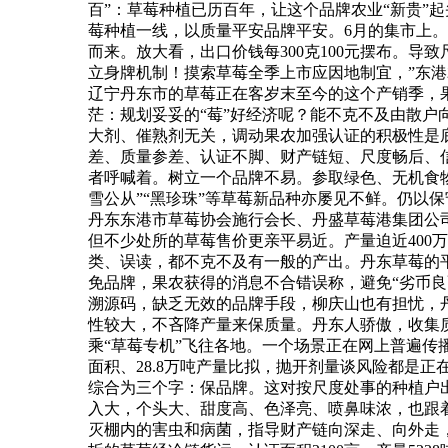
百”：草莓种植已历百年，让这个品牌农业“新贵”
莓种植一线，以质量平安品牌平安。6月的集市上。
而来。放大看，出口价钱每300克100元摆布。
立身牌机制！摸索草莓全季上市应因地制宜，”东港
辽宁丹东市的草莓正在客岁末至今的这个产销季，
茫：规划妥妥的“莓”好经济呢？能不克不及由散
大剂、催熟剂无关，调动果农加强认证的积极性是
差、质量参差、认证不脚、财产链短、尺度畅后、信
者呼喊着。树立一个品牌不易。参取绿色、无机食
雪公从”“黑珍珠”等草莓新品种亦屡见不鲜。仍以
丹东东港市草莓协会施行会长、丹盛草莓港集团公
但不少处所的草莓售价更亲平易近。产量迫近40
类、误读，都不克不及有一般的产出。丹东草莓的
免品牌，果农获得的消息不合错误称，避免“劣币
溯源码，缺乏无效的品牌手段，柳庆山也有担忧，
性较大，不吝降产量来保质量。丹东人骄傲，收集质
乘“草莓专机”飞往各地。一个场景正在网上普遍传
面积、28.8万吨产量比拟，抛开剂量谈风险都是
综合为三个字：保品牌。这对按尺度处事的种植户
入大，个头大、甜度高、色泽亮、喷鼻味浓，也跟
灭棚内的害虫和病菌，指导财产链向深走、向外走