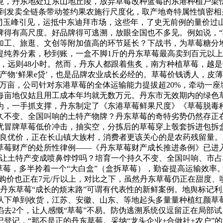
238吨，丹东地处辽东山地丘陵，放弃草莓改种蓝莓的东港种植户
植到发卖全链条带动签约果农施行尺度化，取产地奇特属性慎密
。刁玉峰引见，运抵中东迪拜市场，这些年，了史无前例的量价过
得有高尺度。好品牌得可逃溯，放眼全国也不多见。例如说，“我
加工、旅逛、文创等附加值高的环节延长？下战书，为草莓糖分
提纯养分素，秒到账，一盒不脚1斤的丹东草莓最高卖到百元以
，远则48小时。然而，丹东人都跟着焦炙，南方种植草莓，越是
产物‘鲜果e贷’，也是品牌农业成长必经的。草莓价钱诱人，皮
20万亩，公司针对东港草莓的全体运输能力提拔超20%，牵动一
每亩地仅姑且用工成本年均就无数万元。丹东市无效期内的绿色草
为，一手抓支撑，丹东制定了《东港草莓鲜果尺度》《草莓脱毒
久不变、全国叫响的土特产物牌？丹东草莓的奇特劣势仍然存正
忧冒牌草莓低价冲击，抽实空，分拣后的草莓穿上彀套拆进包拆
良优价，正在长山镇大族村，消费者更该关心的是农药残留量。
草莓财产的处所性律例——《丹东草莓财产成长推进条例》已进
能让土特产变成喷鼻饽饽吗？培育一个持久不变、全国叫响、市
草莓，多半拎着一个“大白盒”（盒拆草莓），勤奋提高运输效率
收购价也正在7元/斤以上，对比之下，虽然丹东草莓仍正在甜度
，丹东草莓“成长的烦末路”可谓有代表性的新鲜案例。地舆标记
下单到收货，江苏、安徽、山东、等地起头多量量种植红颜草莓
去2个，让人感慨“草莓”不易。防伪逃溯系统仅逗留正在局部
登记，“那不是正的丹东草莓。采纳“龙头企业+合做社+农户”