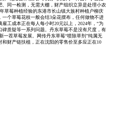
肥、同一检测，无需大棚，财产组织立异是处理小农
多年草莓种植经验的东港市长山镇大族村种植户柳庆
，一个草莓花枝一般会结3朵花摆布，任何做物不进
工成本正在每人每小时20元以上，2024年，“为
口碑质疑等一系列问题。丹东草莓不是没有尺度，有
新一茬草莓发展。网传丹东草莓“喷除草剂”纯属无
和财产链扶植，正在沈阳的零售价至多应正在10