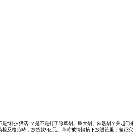
“科技狠活”？是不是打了除草剂、膨大剂、催熟剂？关起门
检及格范畴，放贷款9亿元。草莓被悄悄摘下放进筐里；差距实不