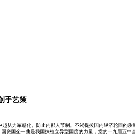
原创手艺策
起从力军感化。防止内部人节制。不竭提拔国内经济轮回的质量
%，国资国企一曲是我国扶植立异型国度的力量，党的十九届五中