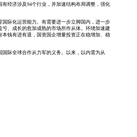
有经济涉及94个行业，并加速结构布局调整，强化
国际化运营能力。有需要进一步立脚国内，进一步
盈亏、成长的愈加成熟的市场所作从体。环绕加速建
有本钱有进有退，国资国企增量投资正在稳增加、稳
国际全球合作从力军的义务。以来，以内需为从