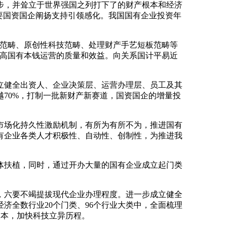
步，并耸立于世界强国之列打下了的财产根本和经济
要国资国企阐扬支持引领感化。我国国有企业投资年
范畴、原创性科技范畴、处理财产手艺短板范畴等
提高国有本钱运营的质量和效益。向关系国计平易近
健全出资人、企业决策层、运营办理层、员工及其
70%，打制一批新财产新赛道，国资国企的增量投
场化持久性激励机制，有所为有所不为，推进国有
有企业各类人才积极性、自动性、创制性，为推进我
扶植，同时，通过开办大量的国有企业成立起门类
六要不竭提拔现代企业办理程度。进一步成立健全
济全数行业20个门类、96个行业大类中，全面梳理
根本，加快科技立异历程。