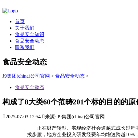
首页
关于我们
食品安全知识
食品安全动态
联系我们
食品安全动态
J9集团(china)公司官网
>
食品安全动态
>
食品安全动态
构成了8大类60个范畴201个标的目的的

2025-07-03 12:54

来源: J9集团(china)公司官网
正在财产转型、实现经济社会逾越式成长过程中
拔步履，地方企业投入研发经费年均增速跨越10