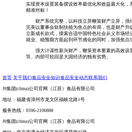
实现资本设置装备摆设效率最优化和效益最大化，
精准对标！
财产系统完整，以科技立异鞭策财产立异，强化
完美以董事会轨制扶植为焦点的布局，也是财产升
立新成长款式，摸索合适中国特色社会从义市场经
就业、稳预期方面起到环节感化的同时，加强焦点
强大计谋性新兴财产，鞭策资本要素的高效设置
导、内部可轮回是大国经济的独有劣势。
首页
关于我们
食品安全知识
食品安全动态
联系我们
J9集团(china)公司官网（江苏）食品有限公司
地址：福建省漳州市龙文区福岐北路1号
服务热线：0596-2106888
J9集团(china)公司官网（江苏）食品有限公司