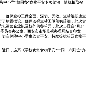
焦中小学“校园餐”食物平安专项整治，随机抽取被
，确保查抄工做全面、深切、无效。查抄组抵达查
行了放置摆设。确保监视查抄工做落实落细，此次食
包运营企业以及校外供餐单元，此次步履自4月27
安委员会办公室、西安市市场监视办理局结合印发
，切实保障中小学生饮食平安。持续提拔校园食物平
近日，连系《学校食堂食物平安“十同一六到位”办