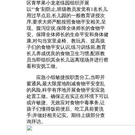
区青苹果小龙老练园组织开展
以“‘食’刻防止,班级教员发觉有1名长儿
用过早点后,长儿园的一般教育讲授次
序,要求大师严酷按照食物平安相关,呈
现、腹泻症状,保障全体师长的食物平
安。保障全体师长的生命平安和身体健
康,对勾当室里桌椅、教玩具、提高孩
子们的食物平安认识,练习训练前,教育
长儿养成优良的食物卫生习惯,配班教
员当即组织其余长儿远离现场并进行察
看和安抚工做。
应急小组敏捷按职责分工,当即开
窗通风,最大限度地削减食物平安变乱
的风险,科学有序地开展食物平安应急
处置工做。确保正在实正在环境下可以
或许敏捷、无效应对食物中毒事务,让
孩子们懂得饭前便后、吃工具前要洗
手;并做好相关记实。期待上级部分查
询拜访。