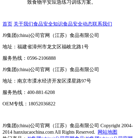
致食物平安应急练习训练方案。
首页
关于我们
食品安全知识
食品安全动态
联系我们
J9集团(china)公司官网（江苏）食品有限公司
地址：福建省漳州市龙文区福岐北路1号
服务热线：0596-2106888
J9集团(china)公司官网（江苏）食品有限公司
地址：南京市溧水经济开发区溧星路97号
服务热线：400-881-6208
OEM专线：18052036822
J9集团(china)公司官网（江苏）食品有限公司
Copyright 2004-
2014 hanxiucaochina.com All Rights Reserved.
网站地图