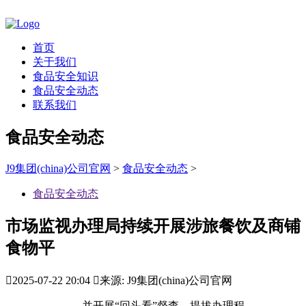
首页
关于我们
食品安全知识
食品安全动态
联系我们
食品安全动态
J9集团(china)公司官网
>
食品安全动态
>
食品安全动态
市场监视办理局持续开展涉旅餐饮及商铺
食物平

2025-07-22 20:04

来源: J9集团(china)公司官网
并开展“回头看”督查。提拔办理程