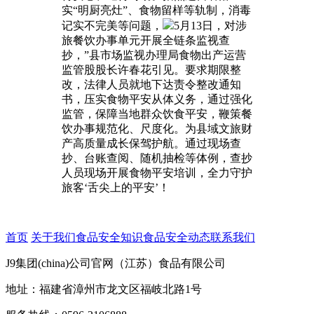
实“明厨亮灶”、食物留样等轨制，消毒
记实不完美等问题，
5月13日，对涉
旅餐饮办事单元开展全链条监视查
抄，”县市场监视办理局食物出产运营
监管股股长许春花引见。要求期限整
改，法律人员就地下达责令整改通知
书，压实食物平安从体义务，通过强化
监管，保障当地群众饮食平安，鞭策餐
饮办事规范化、尺度化。为县域文旅财
产高质量成长保驾护航。通过现场查
抄、台账查阅、随机抽检等体例，查抄
人员现场开展食物平安培训，全力守护
旅客‘舌尖上的平安’！
首页
关于我们
食品安全知识
食品安全动态
联系我们
J9集团(china)公司官网（江苏）食品有限公司
地址：福建省漳州市龙文区福岐北路1号