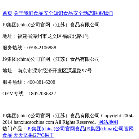
首页
关于我们
食品安全知识
食品安全动态
联系我们
J9集团(china)公司官网（江苏）食品有限公司
地址：福建省漳州市龙文区福岐北路1号
服务热线：0596-2106888
J9集团(china)公司官网（江苏）食品有限公司
地址：南京市溧水经济开发区溧星路97号
服务热线：400-881-6208
OEM专线：18052036822
J9集团(china)公司官网（江苏）食品有限公司
Copyright 2004-
2014 hanxiucaochina.com All Rights Reserved.
网站地图
热门产品：
J9集团(china)公司官网食品
|
J9集团(china)公司官网
食品
|
天天坚果
|
27°C果干