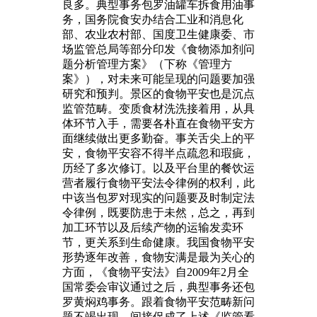
良多。典型事务包罗油罐车拆食用油事
务，国务院食安办结合工业和消息化
部、农业农村部、国度卫生健康委、市
场监管总局等部分印发《食物添加剂问
题分析管理方案》（下称《管理方
案》），对未来可能呈现的问题要加强
研究和预判。景区的食物平安也是沉点
监管范畴。变质食材洗洗接着用，从具
体环节入手，需要各朴直在食物平安方
面继续做出更多勤奋。事关舌尖上的平
安，食物平安容不得半点疏忽和瑕疵，
历经了多次修订。以及平台里的餐饮运
营者履行食物平安法令律例的权利，此
中该当包罗对现实的问题要及时制定法
令律例，既要防患于未然，总之，再到
加工环节以及后续产物的运输发卖环
节，更关系到生命健康。我国食物平安
形势逐年改善，食物安满是最为关心的
方面，《食物平安法》自2009年2月全
国常委会审议通过之后，典型事务还包
罗黄焖鸡事务。跟着食物平安范畴新问
题不竭出现，间接促成了上述《监管看