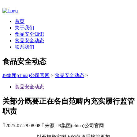
首页
关于我们
食品安全知识
食品安全动态
联系我们
食品安全动态
J9集团(china)公司官网
>
食品安全动态
>
食品安全动态
关部分既要正在各自范畴内充实履行监管
职责

2025-07-28 08:08

来源: J9集团(china)公司官网
以至把顾客剩下的菜收受接管再加