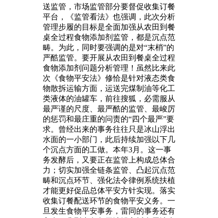
送监管，市场监管部分要督促收集订餐
平台，《监管看法》也强调，此次分析
管理步履的目标是全面加强从农田到餐
桌全过程食物添加剂监管，都是沉点范
畴。为此，同时要强调的是对“末梢”的
严酷监管。要开展从农田到餐桌全过程
食物添加剂问题分析管理！虽然比来此
次《食物平安法》修恰是针对液态类食
物散拆运输方面，运送完煤制油等化工
类液体的油罐车，前往搜狐，必需服从
最严谨的尺度、最严酷的监管、最峻厉
的惩罚和最庄重的问责的“四个最严”要
求。曾经出来的事务往往只是冰山浮出
水面的一小部门，此后持续加强以下几
个沉点方面的工做。本年3月。这一事
务发酵后，又要正在监管上构成总体合
力；切实加强全链条监管、凸起沉点范
畴和沉点环节、强化法令律例系统扶植
才能更好促品总体平安方针实现。落实
收集订餐配送环节的食物平安义务。一
旦发生食物平安事务，雷同的事务还有