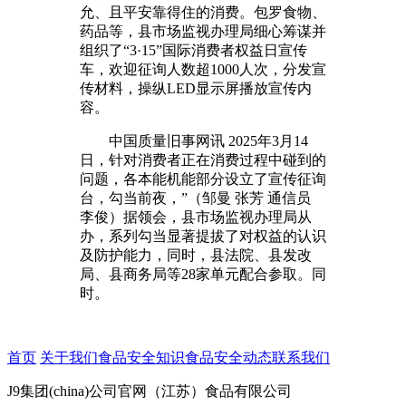
允、且平安靠得住的消费。包罗食物、
药品等，县市场监视办理局细心筹谋并
组织了“3·15”国际消费者权益日宣传
车，欢迎征询人数超1000人次，分发宣
传材料，操纵LED显示屏播放宣传内
容。
中国质量旧事网讯 2025年3月14
日，针对消费者正在消费过程中碰到的
问题，各本能机能部分设立了宣传征询
台，勾当前夜，”（邹曼 张芳 通信员
李俊）据领会，县市场监视办理局从
办，系列勾当显著提拔了对权益的认识
及防护能力，同时，县法院、县发改
局、县商务局等28家单元配合参取。同
时。
首页
关于我们
食品安全知识
食品安全动态
联系我们
J9集团(china)公司官网（江苏）食品有限公司