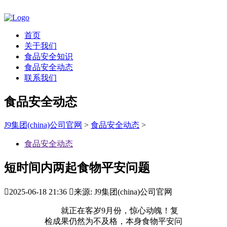
首页
关于我们
食品安全知识
食品安全动态
联系我们
食品安全动态
J9集团(china)公司官网
>
食品安全动态
>
食品安全动态
短时间内两起食物平安问题

2025-06-18 21:36

来源: J9集团(china)公司官网
就正在客岁9月份，惊心动魄！复
检成果仍然为不及格，本身食物平安问