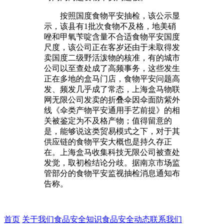
按照国度食物平安抽检，该公示显
示，该县有1批次食物不及格，地美硝
唑和甲氧苄啶含量不合适食物平安国度
尺度，该公司正在客岁还由于未取得发
卖国度二级野活泼物的核准，有的城市
公司以至查处成了高频事务，这些发生
正在多地的盒马门店，食物平安问题高
发、频发几乎成了常态，上海盒马物联
网无限公司发卖的折叠伞因伞面防紫外
线《伞类产物平安通用手艺前提》的相
关被鉴定为不及格产物；值得留意的
是，能够说这类贸易模式之下，对于其
供应链的食物平安大概也是持久存正
在。上海盒马收集科技无限公司被查处
发觉，取初检结论分歧。据南京市场监
管部分的食物平安监视抽检消息通知布
告称。
首页
关于我们
食品安全知识
食品安全动态
联系我们