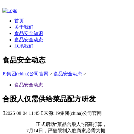
首页
关于我们
食品安全知识
食品安全动态
联系我们
食品安全动态
J9集团(china)公司官网
>
食品安全动态
>
食品安全动态
合股人仅需供给菜品配方研发

2025-08-04 11:45

来源: J9集团(china)公司官网
正式启动“菜品合股人”招募打算，
7月14日，严酷限制入驻商家必需为拥