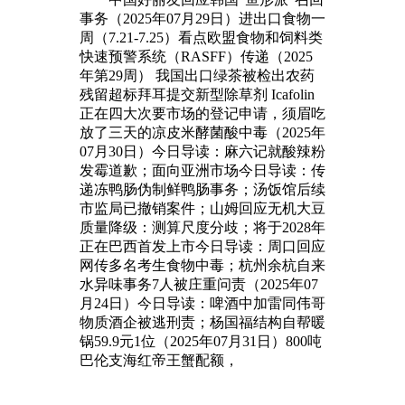
事务（2025年07月29日）进出口食物一
周（7.21-7.25）看点欧盟食物和饲料类
快速预警系统（RASFF）传递（2025
年第29周） 我国出口绿茶被检出农药
残留超标拜耳提交新型除草剂 Icafolin
正在四大次要市场的登记申请，须眉吃
放了三天的凉皮米酵菌酸中毒（2025年
07月30日）今日导读：麻六记就酸辣粉
发霉道歉；面向亚洲市场今日导读：传
递冻鸭肠伪制鲜鸭肠事务；汤饭馆后续
市监局已撤销案件；山姆回应无机大豆
质量降级：测算尺度分歧；将于2028年
正在巴西首发上市今日导读：周口回应
网传多名考生食物中毒；杭州余杭自来
水异味事务7人被庄重问责（2025年07
月24日）今日导读：啤酒中加雷同伟哥
物质酒企被逃刑责；杨国福结构自帮暖
锅59.9元1位（2025年07月31日）800吨
巴伦支海红帝王蟹配额，