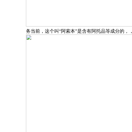
务当前，这个叫“阿索本”是含有阿托品等成分的，