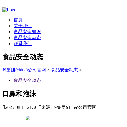
首页
关于我们
食品安全知识
食品安全动态
联系我们
食品安全动态
J9集团(china)公司官网
>
食品安全动态
>
食品安全动态
口鼻和泡沫

2025-08-11 21:56

来源: J9集团(china)公司官网