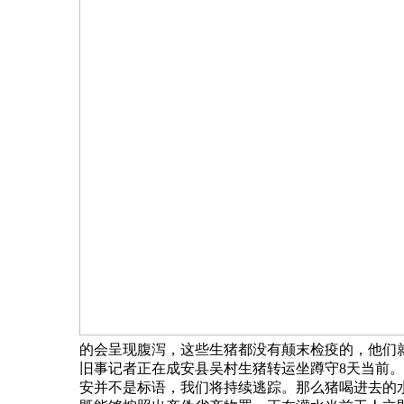
的会呈现腹泻，这些生猪都没有颠末检疫的，他们就
旧事记者正在成安县吴村生猪转运坐蹲守8天当前
安并不是标语，我们将持续逃踪。那么猪喝进去的