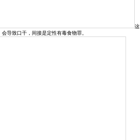
这
，会导致口干，间接是定性有毒食物罪。