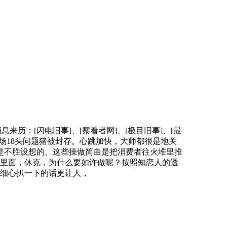
息来历：[闪电旧事]、[察看者网]、[极目旧事]、[最
场18头问题猪被封存。心跳加快，大师都很是地关
是不胜设想的。这些操做简曲是把消费者往火堆里推
宰场里面，休克，为什么要如许做呢？按照知恋人的透
是细心扒一下的话更让人，