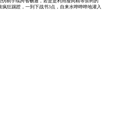
能伪制手续跨省畅通，若是是利用瘦肉精等禁药的
肢疯狂踢蹬，一到下战书3点，自来水哗哗哗地灌入