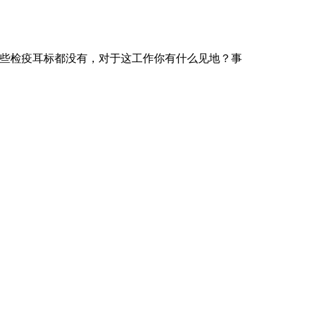
些检疫耳标都没有，对于这工作你有什么见地？事