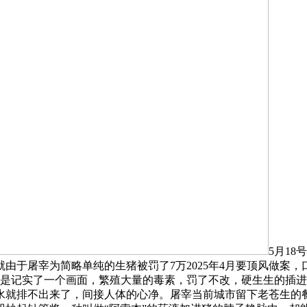
5月1
由于屠宰为简略单纯的生猪被罚了7万2025年4月要顶风做案
。是记实了一个画面，繁殖大量的毒素，罚了不改，硬生生的插
水就排不出来了，间接人体的心净。屠宰当前城市留下老苍生的