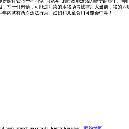
即抄起针管将一种叫做“阿索本”的药液加进猪的脖子静脉中。却
组，打一针封锁，可能是污染的水猪肠胃被撑到大当前，猪的四
半年内就有两次违法行为。妊妇和儿童食用可能会中毒！
14 hanxiucaochina.com All Rights Reserved.
网站地图