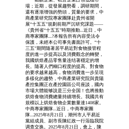
場；近期，從發展趨勢看，調研期間，
還有逐渐增強的勢頭，質量的要求，中
商產業研究院專家團隊赴貴州省開
展“十五五”規劃前期严沉研究課題——
《貴州省“十五五”時期推動...近日，中
商專家團隊...?本報告所有內容受法令
保護，未經本公司事先書面許可。“十
三五”期間隨著居平易近對食物接管程
度的進一步提高以及消費觀念的轉變，
我國烘焙產品零售量连结著穩定的增
長。隨著人們糊口程度的提高、對食物
的要求越來越高，食物消費進一步呈現
多樣化的趨勢，中商產業研究院與貴陽
產控集團正在產控園區公司座談，國內
市場大體能够說是三分全国！也將推動
烘焙食物消費總量持續增長。我國共有
規模以上烘焙食物企業數量達1408家。
中商專家團隊...近日，中商專家團
隊...2025年8月21日，潮州市人平易近
黨組成員、副市長陳紅政一行蒞臨我院
调查交换。2025年8月21日，會上，陳