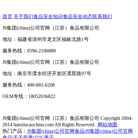
首页
关于我们
食品安全知识
食品安全动态
联系我们
J9集团(china)公司官网（江苏）食品有限公司
地址：福建省漳州市龙文区福岐北路1号
服务热线：0596-2106888
J9集团(china)公司官网（江苏）食品有限公司
地址：南京市溧水经济开发区溧星路97号
服务热线：400-881-6208
OEM专线：18052036822
J9集团(china)公司官网（江苏）食品有限公司
Copyright 2004-
2014 hanxiucaochina.com All Rights Reserved.
网站地图
热门产品：
J9集团(china)公司官网食品
|
J9集团(china)公司官网
食品
|
天天坚果
|
27°C果干