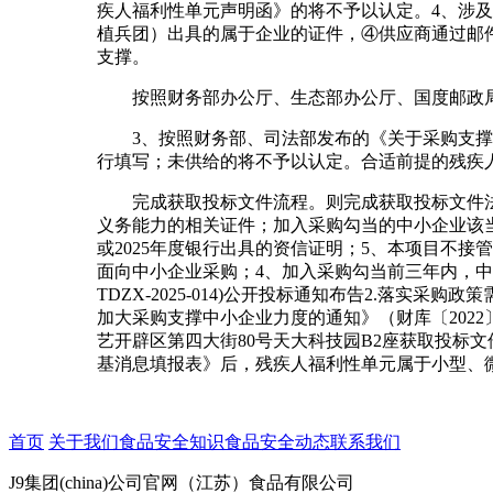
疾人福利性单元声明函》的将不予以认定。4、涉
植兵团）出具的属于企业的证件，④供应商通过邮件
支撑。
按照财务部办公厅、生态部办公厅、国度邮政局
3、按照财务部、司法部发布的《关于采购支撑企
行填写；未供给的将不予以认定。合适前提的残疾
完成获取投标文件流程。则完成获取投标文件法式
义务能力的相关证件；加入采购勾当的中小企业该当
或2025年度银行出具的资信证明；5、本项目不
面向中小企业采购；4、加入采购勾当前三年内，中新
TDZX-2025-014)公开投标通知布告2.落实
加大采购支撑中小企业力度的通知》（财库〔202
艺开辟区第四大街80号天大科技园B2座获取投标
基消息填报表》后，残疾人福利性单元属于小型、
首页
关于我们
食品安全知识
食品安全动态
联系我们
J9集团(china)公司官网（江苏）食品有限公司