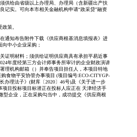
中须供给由省级以上办理局、办理局（含新疆出产扶
良记实。可向本市相关金融机构申请“政采贷”融资
受政策。
正在通知布告附件下载《供应商根基消息填报表》进
面向中小企业采购；
相关证明材料；须供给证明供应商具有承担平易近事
024年度经第三方会计师事务所审计的企业财政演讲
办署理机构邮箱（）并奉告项目担任人，本项目特地
安协管办事项目 (项目编号:ECO-CITYGP-
长办理法子》(财库〔2020〕46号)及《关于进一步
事项目投标项目标潜正在投标人应正在 天津经济手
、微型企业，正在采购勾当中，成功提交《供应商根