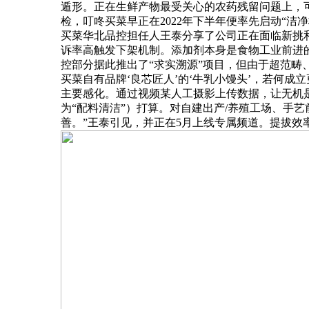
遁形。正在生鲜产物最受关心的农药残留问题上，
检，叮咚买菜早正在2022年下半年便率先启动“
买菜华北品控担任人王泰分享了公司正在面临新挑
诉率高触发下架机制。添加剂本身是食物工业前进的
控部分据此推出了“求实溯源”项目，但由于超范
买菜自有品牌‘良芯匠人’的‘牛乳小馒头’，若何
主要感化。通过视频某人工摄影上传数据，让无机
为“配料清洁”）打算。对自建出产/养殖工场、手
善。”王泰引见，并正在5月上线专属频道。提拔效