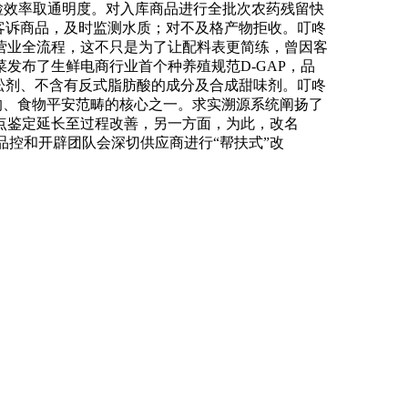
检效率取通明度。对入库商品进行全批次农药残留快
高客诉商品，及时监测水质；对不及格产物拒收。叮咚
营业全流程，这不只是为了让配料表更简练，曾因客
发布了生鲜电商行业首个种养殖规范D-GAP，品
松剂、不含有反式脂肪酸的成分及合成甜味剂。叮咚
心的、食物平安范畴的核心之一。求实溯源系统阐扬了
点鉴定延长至过程改善，另一方面，为此，改名
品控和开辟团队会深切供应商进行“帮扶式”改