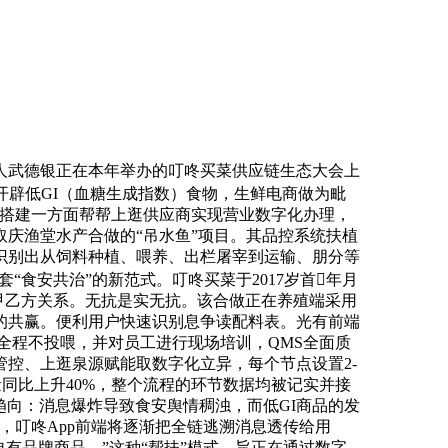
人武德银正在本年举办的叮咚买菜供应链生态大会上
性开辟低GI（血糖生成指数）食物，生鲜电商做为毗
的搭建一方面帮帮上逛供应商实现营业数字化办理，
庆渔堂水产合做的“吊水鱼”项目。其品控系统扶植
识别出从饲料种植、喂养、出栏屠宰到运输、朋分等
食安共治”的新范式。叮咚买菜于2017岁首年月
的甲乙方关系。无抗是实无抗。该合做正在养殖端采用
的共赢。便利用户快速识别息争读配料表。光有前端
，全程不投喂，并对员工进行现场培训，QMS全面质
控、上逛泉源赋能取数字化立异，每个节点设置2-
量同比上升40%，整个流程的环节数据均被记实并接
趋向：消息爆炸导致食安舆情稠浊，而低GI商品的发
统，叮咚App前端将逐渐把全链逃溯消息透传给用
有品牌商品。”这种“帮扶”模式，旨正在通过数字