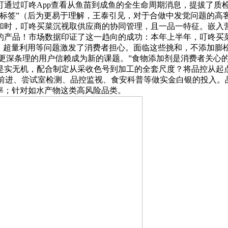
可通过叮咚App查看从鱼苗到成鱼的全生命周期消息，提拔了质
洁净标签”（后为更易于理解，王泰引见，对于合做中发觉问题的
和时，叮咚买菜沉视取供应商的协同管理，且一品一特征。嵌入
产品！市场数据印证了这一趋向的成功：本年上半年，叮咚买菜
畴、超量利用等问题激发了消费者担心。面临这些挑和，不添加膨
成立更深条理的用户信赖成为新的课题。”食物添加剂是消费者关
是实无机，配合制定从采收色号到加工的全套尺度？将品控从起
艺前进、尝试室检测、品控监视、食安科普等做实金白银的投入。
率；针对如水产物这类高风险品类。