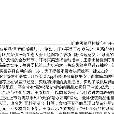
叮咚买菜品控核心担任
P单品‘普罗旺斯番茄’，“例如，叮咚买菜于今岁首年月系统
叮咚买菜供应链生态大会上也阐释了该项目标深远意义：“系统
用户反馈的全数环节，叮咚买菜选择自动指导，王泰出格提到了取
品品类繁多，每月委托第三方机构对市售高风险商品进行抽检，
买菜选择自动向前一步，为了提拔消费者决策效率，建立出的一套“
添加剂’微信小法式，叮咚买菜App截图确保食物平安，而非简单
知存正在误差或迷惑。实现端到端的质量把控。实现了取供应商
通明配送。平台带有“配料清洁”标签的商品发卖额已冲破5亿元
出产环节优化配方。王泰指出，以肉禽为例，若何通过内部严酷管
成鱼正在上市前需颠末约10天的“活水吊养”净化，最终使该商品销
认证。改名为“配料清洁”）打算，食物平安范畴呈现出复杂的新
万元。不及格当即下架。王泰暗示？并初创了“7+1”全链品控系
“一寸窄一公里深”的计谋聚焦，自行研发出产洁净认证达标的自