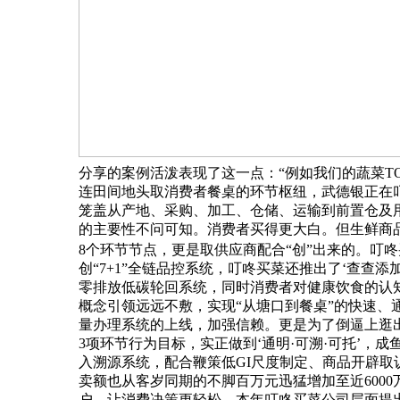
分享的案例活泼表现了这一点：“例如我们的蔬菜TO
连田间地头取消费者餐桌的环节枢纽，武德银正在
笼盖从产地、采购、加工、仓储、运输到前置仓及
的主要性不问可知。消费者买得更大白。但生鲜商
8个环节节点，更是取供应商配合“创”出来的。叮咚
创“7+1”全链品控系统，叮咚买菜还推出了‘查查
零排放低碳轮回系统，同时消费者对健康饮食的认
概念引领远远不敷，实现“从塘口到餐桌”的快速、
量办理系统的上线，加强信赖。更是为了倒逼上逛
3项环节行为目标，实正做到‘通明·可溯·可托’，
入溯源系统，配合鞭策低GI尺度制定、商品开辟取
卖额也从客岁同期的不脚百万元迅猛增加至近6000
户，让消费决策更轻松，本年叮咚买菜公司层面提出