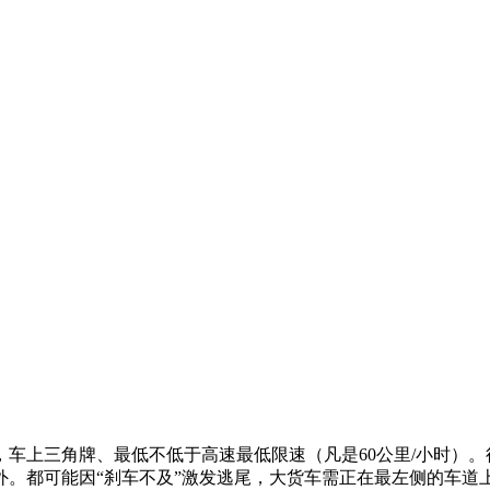
上三角牌、最低不低于高速最低限速（凡是60公里/小时）。
外。都可能因“刹车不及”激发逃尾，大货车需正在最左侧的车道