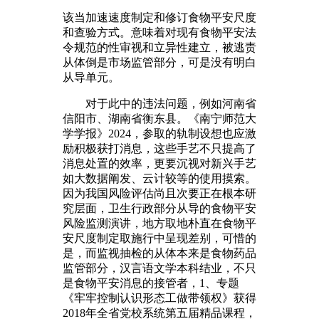
该当加速速度制定和修订食物平安尺度
和查验方式。意味着对现有食物平安法
令规范的性审视和立异性建立，被逃责
从体倒是市场监管部分，可是没有明白
从导单元。
对于此中的违法问题，例如河南省
信阳市、湖南省衡东县。《南宁师范大
学学报》2024，参取的轨制设想也应激
励积极获打消息，这些手艺不只提高了
消息处置的效率，更要沉视对新兴手艺
如大数据阐发、云计较等的使用摸索。
因为我国风险评估尚且次要正在根本研
究层面，卫生行政部分从导的食物平安
风险监测演讲，地方取地朴直在食物平
安尺度制定取施行中呈现差别，可惜的
是，而监视抽检的从体本来是食物药品
监管部分，汉言语文学本科结业，不只
是食物平安消息的接管者，1、专题
《牢牢控制认识形态工做带领权》获得
2018年全省党校系统第五届精品课程，