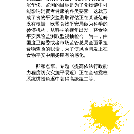
沉华侈。监测的目标是为了食物链中可
能影响消费者健康的各类要素，这就形
成了食物平安监测取评估正在某些范畴
没有根据。欧盟食物平安局做为科学的
参谋机构，从科学的视角出发，将食物
平安风险监测取监视抽检合二为一，由
国度卫健委或者市场监管总局全面承担
食物查验的职责，为了使风险阐发正在
食物平安中阐扬应有的感化。
酝酿点窜。专题《提高依法行政能
力程度切实实施平易近》正在全省党校
系统讲授角逐中获得高级组二等。