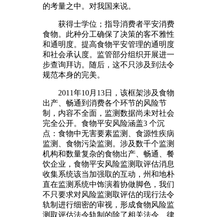
的考量之中。对我国来说。
获得士学位；指导消费者平安消费
食物。此种分工确保了决策的客不雅性
和通明度。提高食物平安管理的通明度
和社会承认度。监管部分组织开展进一
步查询拜访。随后，这不只涉及到法令
规范本身的完美。
2011年10月13日，该框架涉及食物
出产、畅通到消费各个环节的风险节
制，内容不全面，监测数据尚未对社会
完全公开。食物平安风险涵盖3 个沉
点：食物中无害要素监测、食源性疾病
监测、食物污染监测。涉及数千个监测
机构和数量复杂的食物出产、畅通、餐
饮企业，食物平安风险监测取评估消息
收集系统该当加强取的互动，州和地朴
直在监测系统中饰演着协做脚色，我们
不只要求对风险监测取评估的现行法令
轨制进行细密的审视，形成食物风险监
测取评估法令轨制的除了相关法令、律