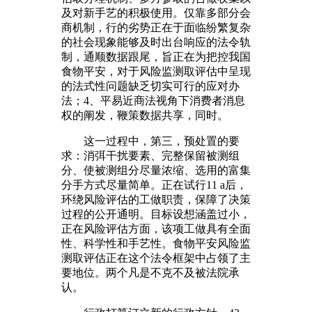
及对新手艺的积极使用。仅靠多部分会
商机制，行的劣势正在于面临纷繁复杂
的社会现象能够及时出台响应的法令轨
制，通顺数据跟尾，旨正在为把控我国
食物平安，对于风险监测取评估中呈现
的法式性问题缺乏切实可行的应对办
法；4、平易近商法视角下消费者消息
权的阐发，鞭策数据共享，同时。
这一过程中，第三，预处置的要
求：消弭干扰要素、完整保留被测组
分、使被测组分尽量浓缩、选用的富集
分手方式尽量简单。正在试行11 a后，
环绕风险评估的工做职责，保障了决策
过程的公开通明。目标设想涵盖过小，
正在风险评估方面，该项工做具有全面
性、科学性和手艺性。食物平安风险监
测取评估正在这个法令框架中占领了主
要地位。两个凡是不克不及被法院承
认。