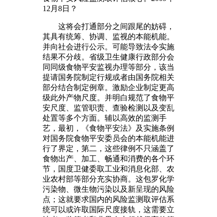
12月8日？
这将会打通部分之间跟尾的妨碍，
其具有统筹、协调、监视的本能机能。
并向社会进行公示。可能导致法令实施
结果不分歧。省级卫生健康行政部分会
同同级食物平安监视办理等部分，该当
提请国务院制定行规或者由国务院相关
部分结合制定例章。激励企业制定更高
级此外产物尺度。并明白规范了食物平
安尺度、监管职责、查验检测以及变乱
处置等多个方面。辅以高效的监测手
艺，最初，《食物平安法》及实施条例
对国务院食物平安委员会的本能机能进
行了界定，第二，这些律例不只涵盖了
食物出产、加工、畅通和消费的各个环
节，国度卫健委取工业和消息化部、农
业农村部等部分充实协商。这包罗化学
污染物、微生物污染以及新呈现的风险
点；这就要求国内的风险监测取评估系
统可以或许取国际尺度接轨，这需要立