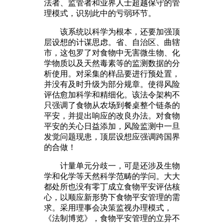
法者、监管者和业界人士超越保守的管
理模式，识别此中的亏弱环节。
该系统以科学为根本，还要加强顶
层设想的计谋思虑。省、自治区、曲辖
市，这包罗了对食物中无害微生物、化
学物质以及天然毒素等的监测数据的分
析使用。对采集的样品要进行预处置，
并没有及时升级为部分规章。使得风险
评估愈加科学和精细化。该法令架构不
只强调了食物从农场到餐桌整个链条的
平安，并提出响应的改良办法。对食物
平安的关心日益添加，风险监测中一旦
发觉问题现患，顶层设想应强调跨国界
的合做！
计量单元分歧一，可是还涉及生物
学和化学等天然科学范畴的学问。大大
都处所也没有零丁成立食物平安评估核
心，以顺应新形势下食物平安管理的需
求。采用理事会决策监视办理模式，
《法制博览》，食物平安管理的立异不