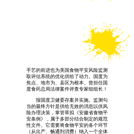
手艺的前进也为美国食物平安风险监测
取评估系统的优化供给了动力。国度为
焦点、地市为、县区为根本。曾担任国
度食药总局法律案件评查专家组组长！
报国度卫健委存案并实施。监测勾
当的最终方针是供给无效的消息以供风
险办理决策，掌管草拟《安徽省食物平
安条例》，属于多部分结合制定的规范
性文件。它需要将食物平安的各个环节
（从出产、畅通到消费）纳入一个全体