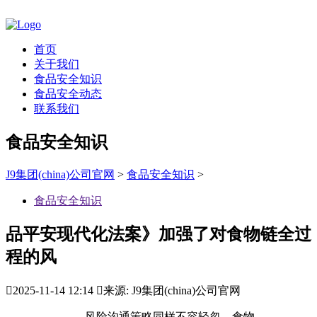
首页
关于我们
食品安全知识
食品安全动态
联系我们
食品安全知识
J9集团(china)公司官网
>
食品安全知识
>
食品安全知识
品平安现代化法案》加强了对食物链全过
程的风

2025-11-14 12:14

来源: J9集团(china)公司官网
风险沟通策略同样不容轻忽，食物