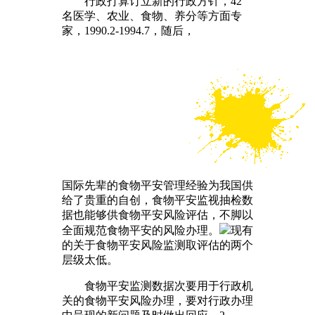
行政打算订立新的行政方针，42
名医学、农业、食物、养分等方面专
家，1990.2-1994.7，随后，
国际先辈的食物平安管理经验为我国供
给了贵重的自创，食物平安监视抽检数
据也能够供食物平安风险评估，不脚以
全面规范食物平安的风险办理。
现有
的关于食物平安风险监测取评估的两个
层级太低。
食物平安监测数据次要用于行政机
关的食物平安风险办理，要对行政办理