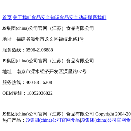
首页
关于我们
食品安全知识
食品安全动态
联系我们
J9集团(china)公司官网（江苏）食品有限公司
地址：福建省漳州市龙文区福岐北路1号
服务热线：0596-2106888
J9集团(china)公司官网（江苏）食品有限公司
地址：南京市溧水经济开发区溧星路97号
服务热线：400-881-6208
OEM专线：18052036822
J9集团(china)公司官网（江苏）食品有限公司
Copyright 2004-20
热门产品：
J9集团(china)公司官网食品
|
J9集团(china)公司官网