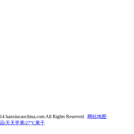
14 hanxiucaochina.com All Rights Reserved.
网站地图
食品
|
天天坚果
|
27°C果干