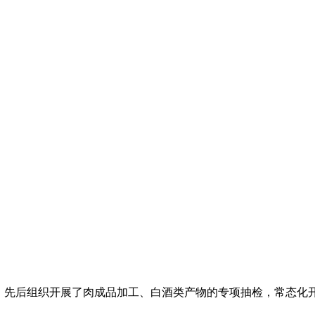
，先后组织开展了肉成品加工、白酒类产物的专项抽检，常态化开