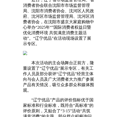
消费者协会联合沈阳市市场监督管理
局、沈阳市消费者协会、沈河区人民政
府、沈河区市场监督管理局、沈河区消
费者协会，在沈阳市盛京大家庭购物中
心举办“2025年“”国际消费者权益日暨
优化消费环境 共筑满意消费主题活
动”。“辽宁优品”在活动现场设置了展
示专区。
本次活动的主会场舞台正前方，隆
重设置了“辽宁优品”展示专区，有关工
作人员及部分获评“辽宁优品”经营主体
向与会人员及广大消费者大力推广参展
产品有关情况，吸引众多群众和媒体围
观。
“辽宁优品”产品的评价指标优于国
家标准和行业标准，既符合“高标准”的
评价原则，又贴合了“3·15”活动“共筑
满意消费”的主题，部分群众积极询问