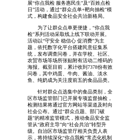
展“你点我检 服务惠民生”及“百姓点检
日”活动，通过“群众点单+靶向抽检”模
式，构建食品安全社会共治新格局。
为了让群众点单更便捷，“你点我
检”系列活动采取线上线下联动开展。
活动以“守安全 稳信心 促消费”为主
题，依托数字化平台搭建民意征集系
统，发布调查问卷，并在学校、社区、
农贸市场等场所张贴附有活动二维码的
海报。截至目前，累计收到7378份有效
问卷，其中鸡蛋、牛肉、酱油、淡水
鱼、纯奶成为关注度前五的食品品类。
针对群众点选集中的食品类别，全
区市场监管部门已开展专项监督抽检，
检测结果将通过官方网站等渠道及时向
社会公布。通过“群众点题、部门破
题”的精准监管模式，推动食品安全监
管从“政府主导”向“社会共治”转型升
级。自治区市场监管厅相关负责人表
示，将持续深化“你点我检”常态化机制