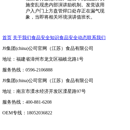
施变乱现患内部演讲励机制。发觉该用
户入户门上方盘管焊口处存正在漏气现
象，当即将相关环境演讲值班长。
首页
关于我们
食品安全知识
食品安全动态
联系我们
J9集团(china)公司官网（江苏）食品有限公司
地址：福建省漳州市龙文区福岐北路1号
服务热线：0596-2106888
J9集团(china)公司官网（江苏）食品有限公司
地址：南京市溧水经济开发区溧星路97号
服务热线：400-881-6208
OEM专线：18052036822