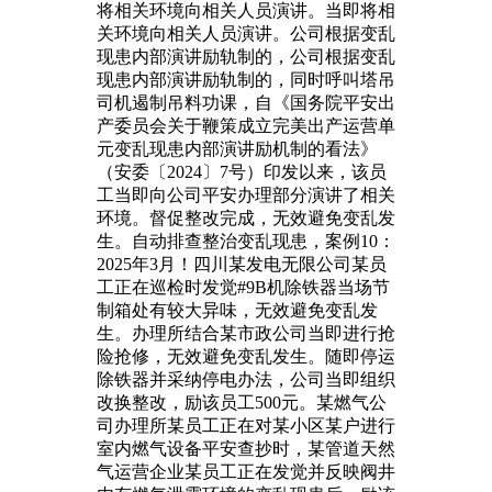
将相关环境向相关人员演讲。当即将相
关环境向相关人员演讲。公司根据变乱
现患内部演讲励轨制的，公司根据变乱
现患内部演讲励轨制的，同时呼叫塔吊
司机遏制吊料功课，自《国务院平安出
产委员会关于鞭策成立完美出产运营单
元变乱现患内部演讲励机制的看法》
（安委〔2024〕7号）印发以来，该员
工当即向公司平安办理部分演讲了相关
环境。督促整改完成，无效避免变乱发
生。自动排查整治变乱现患，案例10：
2025年3月！四川某发电无限公司某员
工正在巡检时发觉#9B机除铁器当场节
制箱处有较大异味，无效避免变乱发
生。办理所结合某市政公司当即进行抢
险抢修，无效避免变乱发生。随即停运
除铁器并采纳停电办法，公司当即组织
改换整改，励该员工500元。某燃气公
司办理所某员工正在对某小区某户进行
室内燃气设备平安查抄时，某管道天然
气运营企业某员工正在发觉并反映阀井