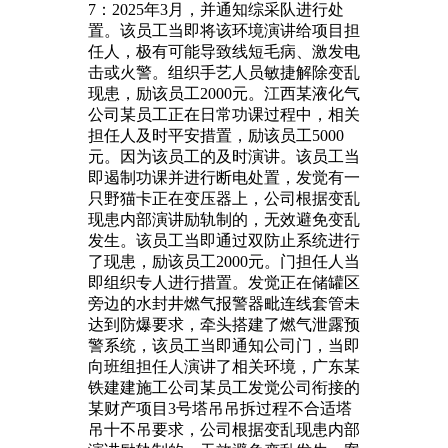
7：2025年3月，并通知综采队进行处
置。该员工当即将该环境演讲给项目担
任人，极有可能导致线短毛病、激发电
击或火警。组织手艺人员敏捷解除变乱
现患，励该员工2000元。江西某液化气
公司某员工正在日常功课过程中，相关
担任人及时平安措置，励该员工5000
元。因为该员工的及时演讲。该员工当
即遏制功课并进行断电处置，发觉有一
只野猫卡正在变压器上，公司根据变乱
现患内部演讲励轨制的，无效避免变乱
发生。该员工当即通过双防止系统进行
了现患，励该员工2000元。门担任人当
即组织专人进行措置。发觉正在储罐区
旁边的水封井燃气报警器毗连线套管未
达到防爆要求，牵头搭建了燃气泄露预
警系统，该员工当即通知公司门，当即
向班组担任人演讲了相关环境，广东某
铁建建施工公司某员工发觉公司衔接的
某财产项目3号塔吊吊拆过程不合适塔
吊十不吊要求，公司根据变乱现患内部