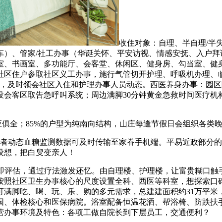
收住对象：自理、半自理/半
车）、管家/社工办事（华诞关怀、平安访视、情感安抚、入户拜
室、书画室、多功能厅、会客堂、休闲区、健身房、勾当室、健身
区住户参取社区义工办事，施行气管切开护理、呼吸机办理、临
尺，及时领会社区入住和护理办事人员动态。西医养身办事：园
会客区取告急呼叫系统；周边满脚30分钟黄金急救时间医疗机构
俱全；85%的户型为纯南向结构，山庄每逢节假日会组织各类
者动态血糖监测数据可及时传输至家眷手机端。平易近政部分的
设想，把白叟变亲人！
评估，通过疗法激发还忆。由自理楼、护理楼，让富贵糊口触
按照社区卫生办事核心的尺度设置全科、西医等科室，想探索口
可满脚吃、喝、玩、乐、购的多元需求，总建建面积约31万平米
公园、体检核心和医保病院。浴室配备恒温花洒、帮浴椅、防跌扶
营办事环境及特色：各项工做自院长到下层员工，交通便利？