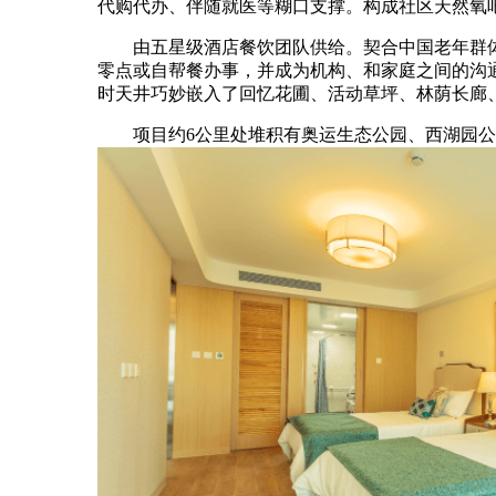
代购代办、伴随就医等糊口支撑。构成社区天然氧吧
由五星级酒店餐饮团队供给。契合中国老年群体
零点或自帮餐办事，并成为机构、和家庭之间的沟
时天井巧妙嵌入了回忆花圃、活动草坪、林荫长廊
项目约6公里处堆积有奥运生态公园、西湖园公