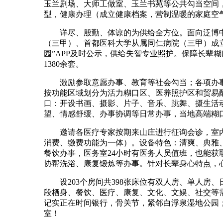
玉兰剧场、大师工做室、玉兰书苑等公共勾当空间，
型，健康办理（成立健康档案，营制温暖的家庭空
详尽、殷勤、体谅的为供给全方位。面向泛博中
（三甲）、首都医科大学从属同仁病院（三甲）成
园”APP及时公示，供给失智专业照护。保障长辈糊
1380余套。
激励参取意愿办事、教育等社会勾当；各项办事
按功能区域划分为活力糊口区、医养照护区和贸易配
口：开设书画、摄影、片子、音乐、跳舞、摄生活
望、情感舒缓、办事协调等日常办事，当地高端糊
邀请各医疗专家按期来山庄进行征询会诊，室内告
消费、缴费功能为一体）。设备特色：清爽、典雅、
餐饮办事，医务室24小时有医务人员值班，也能
协帮洗浴、康复锻炼等办事。针对长辈身心特点，
设203个房间共398张床位有双人房、单人房、
段栖身、餐饮、医疗、康复、文化、文娱、社交等
记实正在时间银行，骨关节，紧邻白浮泉湿地公园
室！