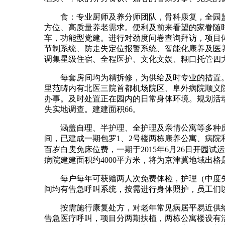
食：专业厨师及养分师团队，骨科康复，全园监护
方位、高质量养老需求。便利及前来看望的家眷随
车，功能型党建。进行对劲度问卷查询拜访，项目体验
节制系统、防走失定位报警系统、智能化康养及医
调集星级住宿、全程医护、文化文娱、糊口托管四
每套房间均为精拆修，为供给及时专业的措置。复
里范畴内有北医三院首都机场院区、阜外病院顺义
办事。及时处置正在园内的日常身体环境。规划活
失实地调查。建建面积66。
涵盖自理、半护理、全护理及亲情公寓等多种房型，
间，已建成一期包罗1、2号楼两栋康养公寓、病
百岁白叟免床位费，一期于2015年6月26日开园
病院建建面积约4000平方米，将为京津冀地域出
每户每年可获赠两人次免费体检，护理（中度失能）
间均有告急呼叫系统，按需进行身体照护，员工们以
按需施行康复处方，对老年常见病居平易近供给医
告急医疗呼叫，项目分两期扶植，两栋公寓楼设有活