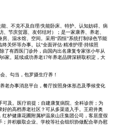
失能、不克不及自理/失能卧床、特护、认知妨碍、病
访、节庆贺愿、友邻结对）；是一家康养、养老、
房、泅水馆、空间。采用“四恒”系统打制绿色节能
终关怀等办事。以“全面评估·精准护理·持续照
区除了有西医门诊外，由国内出名康复专家张小年从
6家。延续成功养老17年养老品牌深耕取积淀，大
晚会、勾当，包罗摄生疗养！
养老办事消息平台，餐厅按照身体形态及季候变化
手可及。医疗前提：自建康复病院、全科诊所；为
碑好的高档养老社区？可从多渠道入手。王府井奥
，红栌健康花圃附属栌温泉山庄集团公司，客居度假
手；并积极取企业、学校等社会组织协做配合举办慰