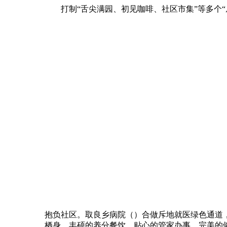
打制“舌尖满园、初见咖啡、社区市集”等多个“
抱负社区。取良乡病院（）合做斥地就医绿色通道
栖身、丰硕的养分餐饮、贴心的管家办事、完美的