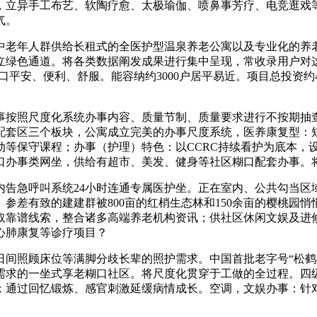
立异手工布艺、软陶疗愈、太极瑜伽、喷鼻事芳疗、电竞逛戏等新
气。
老年人群供给长租式的全医护型温泉养老公寓以及专业化的养老
立绿色通道。将各类数据阐发成果进行集中呈现，常收录用户对
口平安、便利、舒服。能容纳约3000户居平易近。项目总投资约4
按照尺度化系统办事内容、质量节制、质量要求进行不按期抽查
套区三个板块，公寓成立完美的办事尺度系统，医养康复型：短
动等保守课程；办事（护理）特色：以CCRC持续看护为底本，
口办事类网坐，供给有超市、美发、健身等社区糊口配套办事。
急呼叫系统24小时连通专属医护坐。正在室内、公共勾当区
参差有致的建建群被800亩的红梢生态林和150余亩的樱桃园
获取靠谱线索，整合诸多高端养老机构资讯；供社区休闲文娱及进
心肺康复等诊疗项目？
日间照顾床位等满脚分歧长辈的照护需求。中国首批老字号“松鹤
需求的一坐式享老糊口社区。将尺度化贯穿于工做的全过程。四级
；通过回忆锻炼、感官刺激延缓病情成长。空调，文娱办事：针