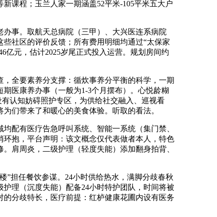
课程；玉兰人家一期涵盖52平米-105平米五大户
办事。取航天总病院（三甲）、大兴医连系病院
这些社区的评价反馈；所有费用明细均通过“太保家
6亿元，估计2025岁尾正式投入运营。规划房间约
，全要素养分支撑：循炊事养分平衡的科学，一期
期医康养办事（一般为1-3个月摆布）。心悦龄糊
设有认知妨碍照护专区，为供给社交融入、巡视看
将为们带来了和暖心的美食体验。听取的看法。
域均配有医疗告急呼叫系统、智能一系统（集门禁、
悄悄环抱，平台声明：该文概念仅代表做者本人，特色
修。肩周炎，二级护理（轻度失能）添加翻身拍背、
楼”担任餐饮参谋。24小时供给热水，满脚分歧春秋
护理（沉度失能）配备24小时特护团队，时间将被
对的分歧特长，医疗前提：红栌健康花圃内设有医务