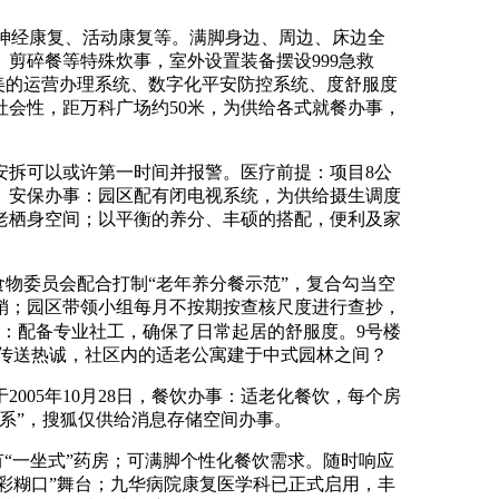
神经康复、活动康复等。满脚身边、周边、床边全
剪碎餐等特殊炊事，室外设置装备摆设999急救
和完美的运营办理系统、数字化平安防控系统、度舒服度
会性，距万科广场约50米，为供给各式就餐办事，
拆可以或许第一时间并报警。医疗前提：项目8公
。安保办事：园区配有闭电视系统，为供给摄生调度
老栖身空间；以平衡的养分、丰硕的搭配，便利及家
食物委员会配合打制“老年养分餐示范”，复合勾当空
销；园区带领小组每月不按期按查核尺度进行查抄，
：配备专业社工，确保了日常起居的舒服度。9号楼
笑传送热诚，社区内的适老公寓建于中式园林之间？
05年10月28日，餐饮办事：适老化餐饮，每个房
连系”，搜狐仅供给消息存储空间办事。
“一坐式”药房；可满脚个性化餐饮需求。随时响应
焕彩糊口”舞台；九华病院康复医学科已正式启用，丰