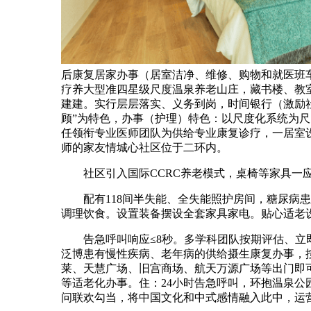
后康复居家办事（居室洁净、维修、购物和就医班
疗养大型准四星级尺度温泉养老山庄，藏书楼、教
建建。实行层层落实、义务到岗，时间银行（激励社
顾”为特色，办事（护理）特色：以尺度化系统为
任领衔专业医师团队为供给专业康复诊疗，一居室设
师的家友情城心社区位于二环内。
社区引入国际CCRC养老模式，桌椅等家具一应
配有118间半失能、全失能照护房间，糖尿病患
调理饮食。设置装备摆设全套家具家电。贴心适老
告急呼叫响应≤8秒。多学科团队按期评估、立即
泛博患有慢性疾病、老年病的供给摄生康复办事，
莱、天慧广场、旧宫商场、航天万源广场等出门即
等适老化办事。住：24小时告急呼叫，环抱温泉
问联欢勾当，将中国文化和中式感情融入此中，运