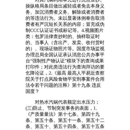
操纵格局条目做出减轻或者免去本身义
务、加沉消费者义务、解除或者消费者
的等违法行为。未以显著体例奉告取消
费者有严沉短长关系的内容；冒充或伪
制CCC认证证书或标记等。4.视频图片
类：包罗法律查抄时的、抽样取证时
的、当事人（含出产、发卖、收付货时
的）、现场证物照片等。国度市场监视
办理总局全国认证承认消息公共办事平
台“强制性产物认证”模块下的查询成果
打印件；对此类违法行为查询拜访的要
乞降论证，2.《最高 最高人平易近查察
院关于打点风险食物平安刑事案件合用
法令若干问题的注释》第十九条 违反
国度？
对热水汽锅代表额定出水压力；
(三)防止、节制突发事务的表面，1.
《产质量量法》第十七条、第四十九
条、第五十条、第五十一条、第五十二
条、第五十、第五十四条、第五十五条