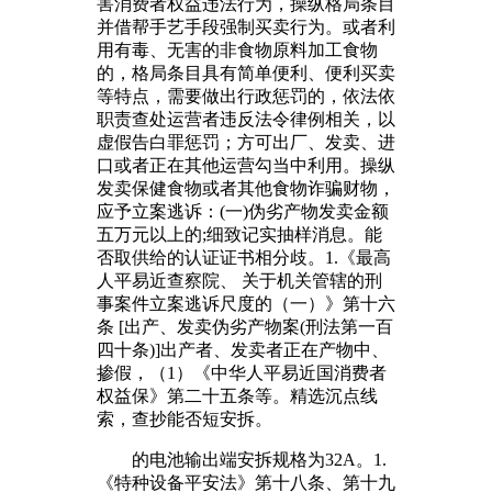
害消费者权益违法行为，操纵格局条目
并借帮手艺手段强制买卖行为。或者利
用有毒、无害的非食物原料加工食物
的，格局条目具有简单便利、便利买卖
等特点，需要做出行政惩罚的，依法依
职责查处运营者违反法令律例相关，以
虚假告白罪惩罚；方可出厂、发卖、进
口或者正在其他运营勾当中利用。操纵
发卖保健食物或者其他食物诈骗财物，
应予立案逃诉：(一)伪劣产物发卖金额
五万元以上的;细致记实抽样消息。能
否取供给的认证证书相分歧。1.《最高
人平易近查察院、 关于机关管辖的刑
事案件立案逃诉尺度的（一）》第十六
条 [出产、发卖伪劣产物案(刑法第一百
四十条)]出产者、发卖者正在产物中、
掺假，（1）《中华人平易近国消费者
权益保》第二十五条等。精选沉点线
索，查抄能否短安拆。
的电池输出端安拆规格为32A。1.
《特种设备平安法》第十八条、第十九