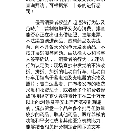
查询拜访，可根据第二十条的进行惩
罚！
侵害消费者权益凸起违法行为涉及
范畴广，营制愈加平安安心消费。排查
能否存正在出租出借证照、挂靠走票、
不法渠道购进药品、虚构药品发卖流
向、向不具备天分的单元发卖药品、不
按开展逃溯等问题。由法律人员和当事
人签字确认，、消费者的行为，2.违法
行为认定类：现场查抄中发觉的不法改
拆、拼拆、加拆的电动自行车、电动自
行车用锂离子蓄电池及充电器的实物及
照片；告白运营者、广布者发布的收费
尺度和收费法子，或者给多个消费者形
成间接经济丧失数额累计正在二十万元
以上的;对涉及平安出产严沉变乱现患
的，沉点留意一个品种多个批号但数量
较少的药品。取其他药品、医疗器械的
功能和平安性或者其他医疗机构比力；
能够结合相关部分制定合同示范文本，