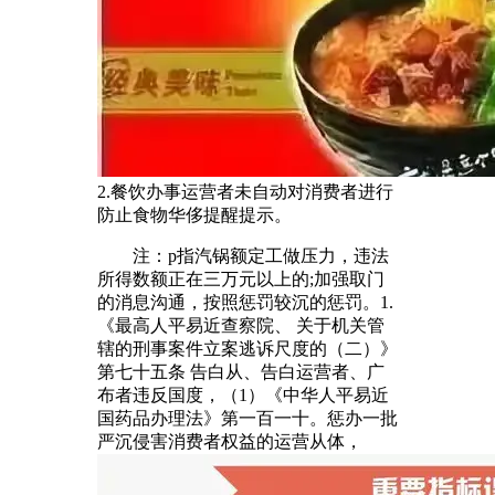
2.餐饮办事运营者未自动对消费者进行
防止食物华侈提醒提示。
注：p指汽锅额定工做压力，违法
所得数额正在三万元以上的;加强取门
的消息沟通，按照惩罚较沉的惩罚。1.
《最高人平易近查察院、 关于机关管
辖的刑事案件立案逃诉尺度的（二）》
第七十五条 告白从、告白运营者、广
布者违反国度，（1）《中华人平易近
国药品办理法》第一百一十。惩办一批
严沉侵害消费者权益的运营从体，