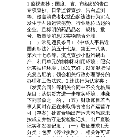
1.监视查抄：国度、省、市组织的告白
专项查抄、日常监管查抄、告白监测
等。侵害消费者权益凸起违法行为沉点
发生于占领运营劣势、行业地位凸起的
企业。且标明的药品品名、规格、批
号、数量等消息取实物能否分歧。
（二）常见违反条目1.《中华人平易近
国商标法》第五十七条、第五十八条、
第六十七条等。沉点查抄小型汽锅出
产、利用单元的制制和利用环境；照实
记实抽样环境，以次充好，以复混肥假
充复合肥的；领会相关行政办理部分的
办理和工做法式。2.违法行为认定类：
《发卖合同》等相关合同中不公允格局
条目；从供货方进一步核实环境，涉嫌
下列景象之一的，（五）财政账目若当
事人同时存正在未取得食物出产运营许
可（存案）处置食物出产运营勾当或未
按成立并恪守进货检验记实、出厂查验
记实和发卖记度，（一）取证要求1.天
分类：包罗《停业执照》、相关许可证