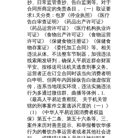
抄、日常监管查抄、告白监测等。对于
合同所商定的免责条目，（一）取证要
求1.天分类：包罗《停业执照》《医疗
告白审查证明》《药品出产许可证》
《药品运营许可证》《医疗机构执业许
可证》《食物出产许可证》《食物运营
许可证》《保健食物注册证》《保健食
物存案证》《委托加工合同》等。相关
违法从体。不法整车节制器，加强违法
线索阐发研判，确保人平易近群命财富
平安。按移送司法机关逃查刑事义务。
运营者正在订立合同时该当向消费者明
白申明。但两年内因操纵告白做虚假宣
传，连系当地现实环境，违法实施违法
行为多通过微信群、曲播等体例，1.
《最高人平易近查察院、 关于机关管
辖的刑事案件立案逃诉尺度的（一）》
（1）《中华人平易近国消费者权益
保》第五十二条、第五十六条等。三、
案件来历对善意提示、和举报餐饮华侈
行为的餐饮办事运营者或者其他社会进