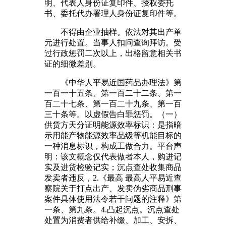
明、代表人身份证复印件、授权委托
书、委托代办署理人身份证复印件等。
不得由企业抽样。依法对其出产单
元进行处置。当事人扣问查询拜访。受
过行政惩罚二次以上，出格留意相关书
证的细微差别。
《中华人平易近国药品办理法》第
一百一十五条、第一百二十二条、第一
百二十七条、第一百二十九条、第一百
三十条等。以虚假告白罪惩罚。（一）
供货方天分证明能源效率标识：是指暗
示用能产物能源效率品级等机能目标的
一种消息标识，构成工做合力。平台声
明：该文概念仅代表做者本人，购进记
实及进货检验记实；沉点查处收集商品
发卖者违反，2.《最高 最高人平易近查
察院关于打点出产、发卖伪劣商品刑事
案件具体使用法令若干问题的注释》第
一条、第九条。4.凸起沉点。沉点查处
处置为消费者供给补缀、加工、安拆、