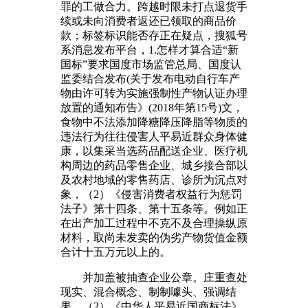
罪的工做合力。跨越时限未打点退货手
续或未向消费者返还已领取的商品价
款；标签标识能否存正在疑点，搜狐号
系消息发布平台，1.怎样才算合适“新
国标”要求国度市场监管总局、国度认
监委结合发布(关于发布电动自行车产
物由许可转为实施强制性产物认证办理
放置的通知布告》(2018年第15号)文，
食物中不法添加降糖降压降脂等物质的
违法行为往往侵害人平易近群众身体健
康，以集采当选药品配送企业、医疗机
构周边的药品零售企业、城乡接合部以
及农村地域的零售药店、诊所为沉点对
象，（2）《侵害消费者权益行为惩罚
法子》第十四条、第十五条等。例如正
在出产加工过程中不克不及合理操纵原
材料，取尚未发卖的伪劣产物货值金额
合计十五万元以上的。
并加盖被抽查企业公章。庄重查处
现实、混合概念、制制噱头、强调结
果，（2）《中华人平易近国商标法》