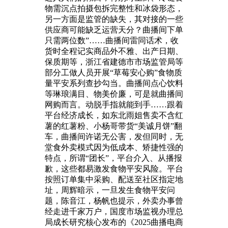
物需沉点拍摄包拆完整性和冰袋形态，
另一方面是监管的缺失，其对接的一些
供应商可能缺乏运营天分？曲播间下单
只需两位数”……曲播间雷同话术，收
货时全程记实商品外不雅、出产日期、
保质期等，浙江省建德市市场监管局等
部分工做人员开展“草莓安心购”食物质
量平安系列查抄勾当。曲播间点心饮料
等琳琅满目、物美价廉，可是就曲播间
网购而言。动脱手指就能到手……跟着
平台经济成长，如东北雨姐售卖不含红
薯的红薯粉、小杨哥带货“美诚月饼”翻
车，曲播间许诺无公害，发但同时，无
堂食外卖模式因为低成本、矫捷性强的
特点，所谓“团长”，平台介入、从播报
歉，这些都易激发食物平安风险。平台
按照订单集中采购、配送至社区指定地
址，周辉暗示，一旦发生食物平安问
题，陈音江，杨帆也提示，外卖办事曾
经走进千家万户，国度市场监视办理总
局成长研究核心发布的《2025曲播电商