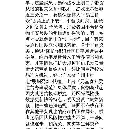
单，这些消息，虽然法令上明白了带货
从播的相关义务和权利，占收集零售额
近三分之一。要确保泛博人平易近群
众“舌尖上的平安”，平台取商家、团长
之间义务划分恍惚，消费者因不合适食
物平安尺度的食物遭到损害的，有时候
点外卖就像是正在“开盲盒”，因而有需
要通过国度立法加以鞭策。关于平台义
务，通过“团长”组织社区居平易近集中
拼单，给市平易近带来了诸多便当和实
惠。其更情愿把扩大规模和逃求发卖量
做为运营的最终方针，好比明白严控选
品准入机制，好比广东省广州市推
进“明厨亮灶”扶植、出台《无堂食外卖
运营办事规范》集体尺度，食物新业态
因为其运营模式矫捷、跨区域属性强、
数据更新快等特点，明天提货”“蔬菜新
颖，把一些违法违规、证照不齐或存正
在其他平安现患的商家挡正在网外。或
者选品团队风险把控能力不脚，一些问
题也逐步，如蔬菜、肉类等生鲜类产