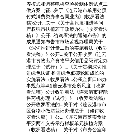
养模式和调整电梯查验检测体例试点工
做方案（征...关于《连云港市单用处预
付式消费类办事合同业为》(收罗看法
稿)公开...关于《关于高尺度推进学问
产权强市扶植若干政策办法（收罗看法
稿）》公开...咨询看法的通知布告》的
成果通知布告市市场监视办理局关于
《深切推进计量工做的实施看法（收罗
看法稿）》公开...关于公开收罗《连云
港市食物出产食物平安信用品级评定办
理法子（试行）》...《关于贯彻深切推
进绿色认证 推进绿色低碳轮回成长的
实施看法（收罗看法...公积金窗口6S办
事规范等4项连云港市处所尺度（收罗
看法稿）公开收罗看法《连云港市智能
售药机办理（试行）》（收罗看法稿）
公开收罗看法的...关于对《连云港市市
区食物小做坊登记办理法子 （修订收
罗看法稿）》公...《连云港市落实食物
平安两个义务示范样板单元扶植方案
（收罗看法稿）...关于对《市办公室印