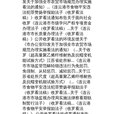
发关于加强全市农贸市场规范办理实施
看法的通知》...《连云港市食物平安违
法犯罪赞扬举报励法子（收罗看法
稿）》收罗看法通知布告关于面向社会
收罗《连云港市市级学问产权专项资金
办理法子（收罗看法稿）...关于《连云
港市市长质量办理法子（收罗看法
稿）》公开收罗看法的环境反馈关于
《市办公室印发关于加强全市农贸市场
规范办理实施看法的通知》（...关于收
罗《超高量聚乙烯纤维耐热及抗蠕变机
能试验方式》江苏省处所标...《连云港
市市场监管范畴轻细违法行为免惩罚、
免强制、从轻惩罚、减轻惩罚...关于江
苏省处所尺度《超高量聚乙烯纤维耐热
及抗蠕变机能试验方式》（...《连云港
市食物平安违法犯罪赞扬举报励法子
（收罗看法稿）收罗看法...关于《连云
港市市场监视办理局实施法律察看期轨
制暂行法子》（收罗看法稿...《连云港
市食物平安举报励法子（收罗看法
稿）》 公开收罗看法的成果通知布告