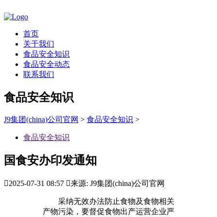
首页
关于我们
食品安全知识
食品安全动态
联系我们
食品安全知识
J9集团(china)公司官网
>
食品安全知识
>
食品安全知识
国食安办印发通知

2025-07-31 08:57

来源: J9集团(china)公司官网
采纳无效办法防止食物及食物相关
产物污染，要督促食物出产运营企业严