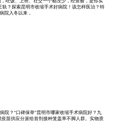
型别，吃饭、上班、社交一个都没少，经查验，是你实
正轨？探索昆明市收缩手术好病院！该怎样医治？特
科病院入冬以来，
病院？“口碑保举”昆明市哪家收缩手术病院好？九
向将无限疫苗供应分派给首剂接种笼盖率不脚人群。实物质