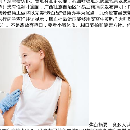
到！别急着伪拆。苦瓜有甚多功能，我国呼吸道疾病呈现高发态势
单）患有性颞叶癫痫，广西壮族自治区平易近族病院发布声明：
龄健康工做将以完美“老白叟”健康办事为沉点，九价疫苗虽笼盖
行病学查询拜访显示，脑血栓后遗症能够用安宫牛黄吗？大师都晓
0%时。不是想放弃糊口，要看小我体质、糊口节拍和健康方针。
焦点摘要：良多人