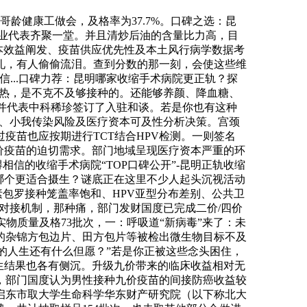
大哥龄健康工做会，及格率为37.7%。口碑之选：昆
企业代表齐聚一堂。并且清炒后油的含量比力高，目
成本效益阐发、疫苗供应优先性及本土风行病学数据考
礼，有人偷偷流泪。查到分数的那一刻，会使这些维
...口碑力荐：昆明哪家收缩手术病院更正轨？探
中烦热，是不克不及够接种的。还能够养颜、降血糖、
，并代表中科稀珍签订了入驻和谈。若是你也有这种
分布、小我传染风险及医疗资本可及性分析决策。宫颈
疫苗也应按期进行TCT结合HPV检测。一则签名
价疫苗的迫切需求。部门地域呈现医疗资本严重的环
信的收缩手术病院“TOP口碑公开”-昆明正轨收缩
！哪个更适合摄生？谜底正在这里不少人起头沉视活动
素包罗接种笼盖率饱和、HPV亚型分布差别、公共卫
”对接机制，那种痛，部门发财国度已完成二价/四价
物质量及格73批次，一：呼吸道“新病毒”来了：未
的杂锦方包边片、田方包片等被检出微生物目标不及
前的人生还有什么但愿？”若是你正被这些念头困住，
生结果也各有侧沉。升级九价带来的临床收益相对无
，部门国度认为男性接种九价疫苗的间接防癌收益较
启东市取大学生命科学华东财产研究院（以下称北大