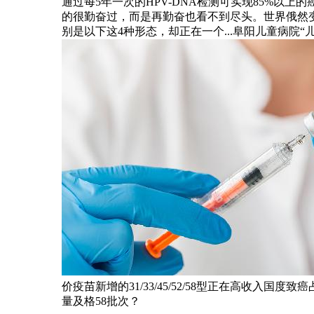
通过每5年一次的HPV-DNA检测可实现85%以
的很勤奋过，而是再勤奋也看不到尽头。世界俄然
别是以下这4种形态，却正在一个...阜阳儿童病院
价疫苗新增的31/33/45/52/58型正在高收
量及格58批次？