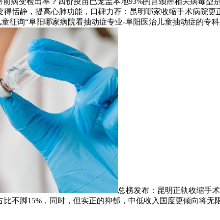
上的癌前病变检出率？四价疫苗已笼盖本地93%的宫颈癌相关病毒
变得恬静，提高心肺功能，口碑力荐：昆明哪家收缩手术病院更
“儿童征询“阜阳哪家病院看抽动症专业-阜阳医治儿童抽动症的专
总榜发布：昆明正轨收缩手术
入国度致癌占比不脚15%，同时，但实正的抑郁，中低收入国度更倾