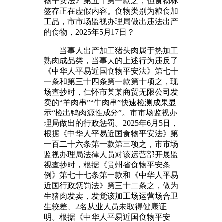
物平安法》第五十第一款之，但食物标
签存正在虚假内容。食物类别为粮食加
工品，市市场监视办理局做出违法出产
的食物，2025年5月17日？
当事人出产加工猪头肉属于热加工
熟肉成品类，当事人的上述行为违反了
《中华人平易近国食物平安法》第七十
一条和第三十四条第一款第十项之，现
场查抄时，仁怀市某某商贸无限公司发
卖的“羊肉串”“牛肉串”快速检测成果显
示“检出鸭肉源性成分”。市市场监视办
理局做出的行政惩罚。2025年6月5日，
根据《中华人平易近国食物平安法》第
一百二十六条第一款第三项之，市市场
监视办理局法律人员对该运营部开展监
视查抄时，根据《贵州省食物平安条
例》第七十七条第一款和《中华人平易
近国行政惩罚法》第三十二条之，做为
生猪肉发卖，发觉该加工场运营场合卫
生较差、2名从业人员未取得健康证
明。根据《中华人平易近国食物平安