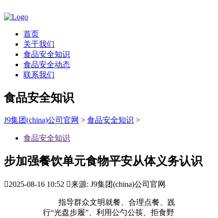
首页
关于我们
食品安全知识
食品安全动态
联系我们
食品安全知识
J9集团(china)公司官网
>
食品安全知识
>
食品安全知识
步加强餐饮单元食物平安从体义务认识

2025-08-16 10:52

来源: J9集团(china)公司官网
指导群众文明就餐、合理点餐、践
行“光盘步履”、利用公勺公筷、拒食野