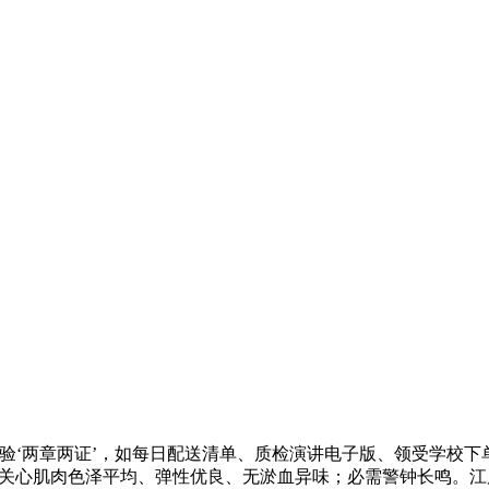
‘两章两证’，如每日配送清单、质检演讲电子版、领受学校下单
收需关心肌肉色泽平均、弹性优良、无淤血异味；必需警钟长鸣。