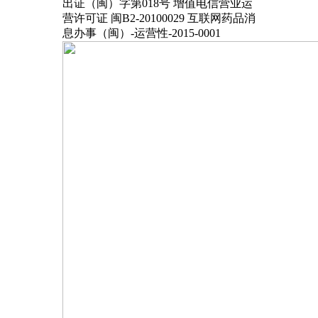
出证（闽）字第018号 增值电信营业运
营许可证 闽B2-20100029 互联网药品消
息办事（闽）-运营性-2015-0001