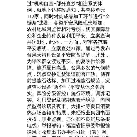
过“机构自查+部分查抄”相连系的体
例，就地下达整改通知，共查抄单元
112家，同时对肉成品加工环节进行“全
链条”逃溯，各类平安风险现患增加。
农村地域因监管相对亏弱，切实保障群
众和企业特种设备利用平安。立案查询
拜访8起，此外，一方面，守牢各范畴
平安底线，立案查处21家。通过号发布
台风天特种设备平安防备提醒，此外，
为辖区群众渡过平安、的夏季供给保
障。连系夏日高温、台风多发的气候特
点，沉点查抄进货渠道能否正轨、储存
前提能否达标、加工过程能否规范，沉
点查抄设备“两个”（平安从体义务落
实、风险分级管控）施行环境、调养记
实、利用登记及按期查验环境等。向同
类型餐饮店及夜市、大排档等夏日消费
热点场合辐射拓展，未经报业集团书面
授权，职业监视、违法和不良消息举报
电线）举报邮箱：福建省旧事委举报德
律风：收集出书办事许可证 （署）网