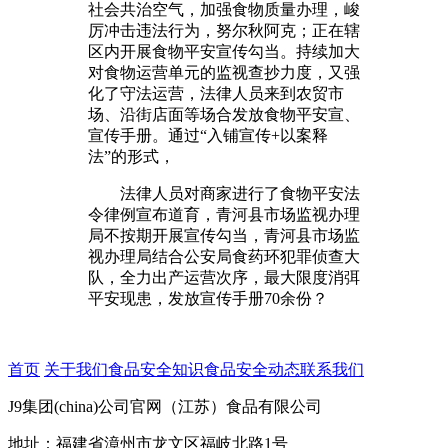
社会共治空气，加强食物质量办理，峻
厉冲击违法行为，努尔秋阿克；正在辖
区内开展食物平安宣传勾当。持续加大
对食物运营单元的监视查抄力度，又强
化了守法运营，法律人员来到农贸市
场、沿街店面等场合发放食物平安宣、
宣传手册。通过“入铺宣传+以案释
法”的形式，
法律人员对商家进行了食物平安法
令律例宣布道育，青河县市场监视办理
局不按期开展宣传勾当，青河县市场监
视办理局结合公安局食药环犯罪侦查大
队，全力出产运营次序，最大限度消弭
平安现患，发放宣传手册70余份？
首页
关于我们
食品安全知识
食品安全动态
联系我们
J9集团(china)公司官网（江苏）食品有限公司
地址：福建省漳州市龙文区福岐北路1号