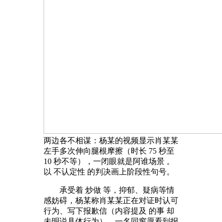
两边各不相谋：杨某的视频显示肖某某
左手多次伸向腿根摩擦（时长 75 秒至
10 秒不等），一闭眼就是阿谁场景 。
以 不认定性 的判决画上阶段性句号。
承受着 炒做 等，抑郁、疑病等情
感妨碍，杨某称肖某某正在对证时认可
行为、写下报歉信（内容提及 的事 却
未明说具体行为），一名同窗愿看到报